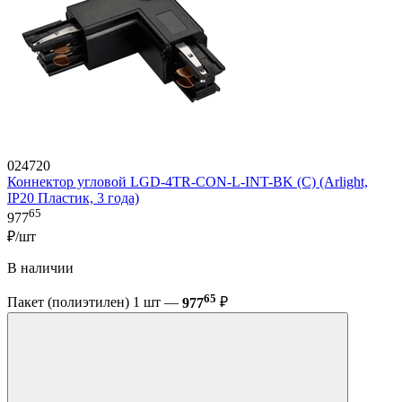
024720
Коннектор угловой LGD-4TR-CON-L-INT-BK (C) (Arlight,
IP20 Пластик, 3 года)
65
977
₽/шт
В наличии
65
Пакет (полиэтилен) 1 шт —
977
₽