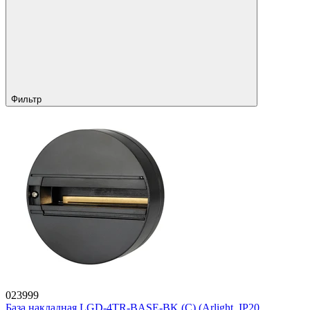
Фильтр
023999
База накладная LGD-4TR-BASE-BK (C) (Arlight, IP20