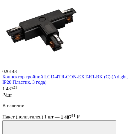
026148
Коннектор тройной LGD-4TR-CON-EXT-R1-BK (C) (Arlight,
IP20 Пластик, 3 года)
21
1 487
₽/шт
В наличии
21
Пакет (полиэтилен) 1 шт —
1 487
₽