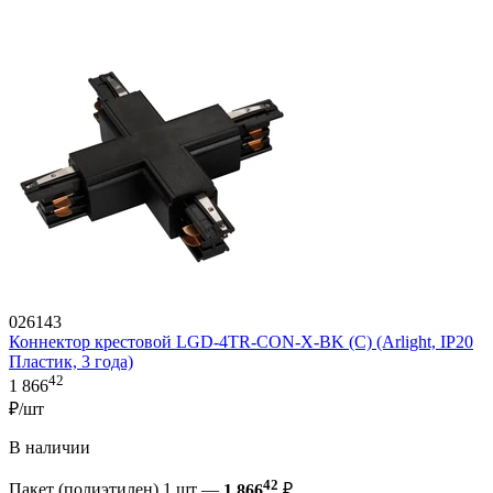
026143
Коннектор крестовой LGD-4TR-CON-X-BK (C) (Arlight, IP20
Пластик, 3 года)
42
1 866
₽/шт
В наличии
42
Пакет (полиэтилен) 1 шт —
1 866
₽