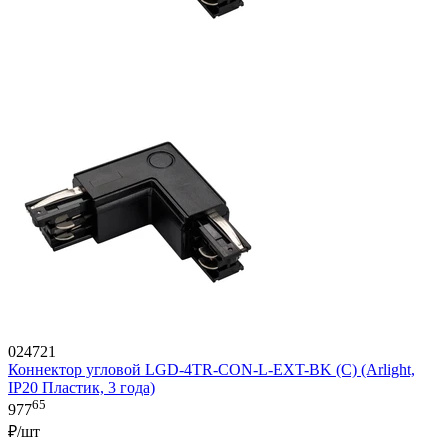
024721
Коннектор угловой LGD-4TR-CON-L-EXT-BK (C) (Arlight,
IP20 Пластик, 3 года)
65
977
₽/шт