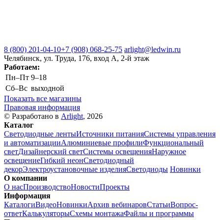
8 (800) 201-04-10
+7 (908) 068-25-75
arlight@ledwin.ru
Челябинск, ул. Труда, 176, вход А, 2-й этаж
Работаем:
Пн–Пт
9–18
Сб–Вс
выходной
Показать все магазины
Правовая информация
© Разработано в
Arlight
, 2026
Каталог
Светодиодные ленты
Источники питания
Системы управления
и автоматизации
Алюминиевые профили
Функциональный
свет
Дизайнерский свет
Системы освещения
Наружное
освещение
Гибкий неон
Светодиодный
декор
Электроустановочные изделия
Светодиоды
Новинки
О компании
О нас
Производство
Новости
Проекты
Информация
Каталоги
Видео
Новинки
Архив вебинаров
Статьи
Вопрос-
ответ
Калькуляторы
Схемы монтажа
Файлы и программы