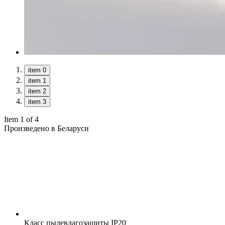
item 0
item 1
item 2
item 3
Item 1 of 4
Произведено в Беларуси
Класс пылевлагозащиты
IP20