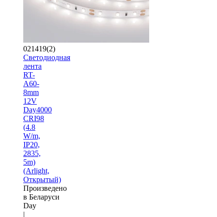
021419(2)
Светодиодная
лента
RT-
A60-
8mm
12V
Day4000
CRI98
(4.8
W/m,
IP20,
2835,
5m)
(Arlight,
Открытый)
Произведено
в Беларуси
Day
|