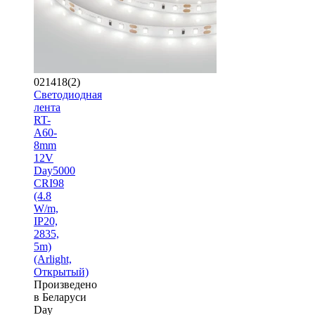
021418(2)
Светодиодная
лента
RT-
A60-
8mm
12V
Day5000
CRI98
(4.8
W/m,
IP20,
2835,
5m)
(Arlight,
Открытый)
Произведено
в Беларуси
Day