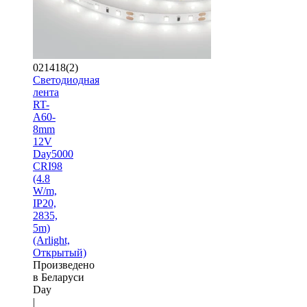
021418(2)
Светодиодная
лента
RT-
A60-
8mm
12V
Day5000
CRI98
(4.8
W/m,
IP20,
2835,
5m)
(Arlight,
Открытый)
Произведено
в Беларуси
Day
|