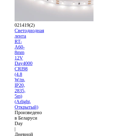
021419(2)
Светодиодная
лента
RT-
A60-
8mm
12V
Day4000
CRI98
(4.8
W/m,
IP20,
2835,
5m)
(Arlight,
Открытый)
Произведено
в Беларуси
Day
|
Дневной