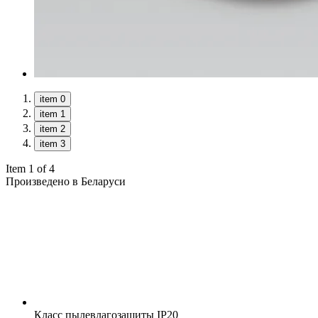
item 0
item 1
item 2
item 3
Item 1 of 4
Произведено в Беларуси
Класс пылевлагозащиты
IP20