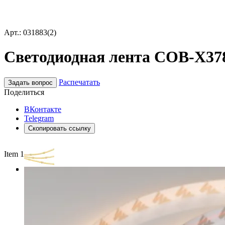
Арт.: 031883(2)
Светодиодная лента COB-X378-
Распечатать
Задать вопрос
Поделиться
ВКонтакте
Telegram
Скопировать ссылку
Item 1 of 3