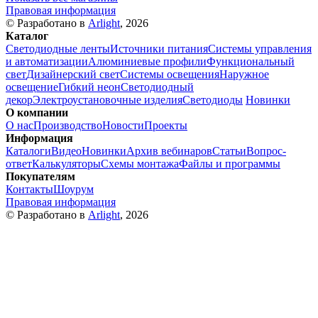
Правовая информация
© Разработано в
Arlight
, 2026
Каталог
Светодиодные ленты
Источники питания
Системы управления
и автоматизации
Алюминиевые профили
Функциональный
свет
Дизайнерский свет
Системы освещения
Наружное
освещение
Гибкий неон
Светодиодный
декор
Электроустановочные изделия
Светодиоды
Новинки
О компании
О нас
Производство
Новости
Проекты
Информация
Каталоги
Видео
Новинки
Архив вебинаров
Статьи
Вопрос-
ответ
Калькуляторы
Схемы монтажа
Файлы и программы
Покупателям
Контакты
Шоурум
Правовая информация
© Разработано в
Arlight
, 2026