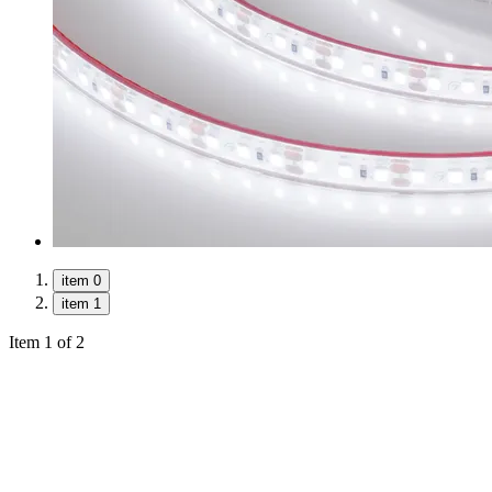
item 0
item 1
Item 1 of 2