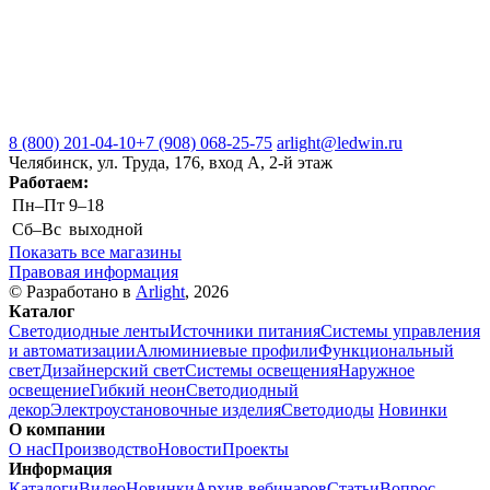
8 (800) 201-04-10
+7 (908) 068-25-75
arlight@ledwin.ru
Челябинск, ул. Труда, 176, вход А, 2-й этаж
Работаем:
Пн–Пт
9–18
Сб–Вс
выходной
Показать все магазины
Правовая информация
© Разработано в
Arlight
, 2026
Каталог
Светодиодные ленты
Источники питания
Системы управления
и автоматизации
Алюминиевые профили
Функциональный
свет
Дизайнерский свет
Системы освещения
Наружное
освещение
Гибкий неон
Светодиодный
декор
Электроустановочные изделия
Светодиоды
Новинки
О компании
О нас
Производство
Новости
Проекты
Информация
Каталоги
Видео
Новинки
Архив вебинаров
Статьи
Вопрос-