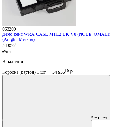
063209
Демо-кейс WRA-CASE-MTL2-BK-V8 (NOBE, OMALI)
(Arlight, Металл)
10
54 956
₽/шт
В наличии
10
Коробка (картон) 1 шт —
54 956
₽
В корзину