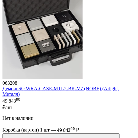
063208
Демо-кейс WRA-CASE-MTL2-BK-V7 (NOBE) (Arlight,
Металл)
90
49 843
₽/шт
Нет в наличии
90
Коробка (картон) 1 шт —
49 843
₽