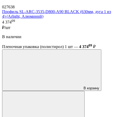
027638
Профиль SL-ARC-3535-D800-A90 BLACK (630мм, дуга 1 из
4) (Arlight, Алюминий)
09
4 374
₽/шт
В наличии
09
Пленочная упаковка (полистирол) 1 шт —
4 374
₽
В корзину