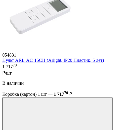
054831
Пульт ARL-AC-15CH (Arlight, IP20 Пластик, 5 лет)
70
1 717
₽/шт
В наличии
70
Коробка (картон) 1 шт —
1 717
₽