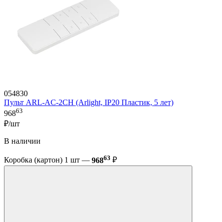
054830
Пульт ARL-AC-2CH (Arlight, IP20 Пластик, 5 лет)
63
968
₽/шт
В наличии
63
Коробка (картон) 1 шт —
968
₽