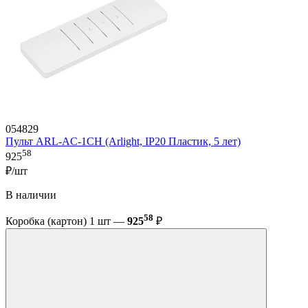
054829
Пульт ARL-AC-1CH (Arlight, IP20 Пластик, 5 лет)
58
925
₽/шт
В наличии
58
Коробка (картон) 1 шт —
925
₽