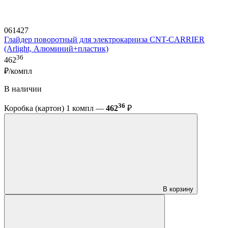
061427
Глайдер поворотный для электрокарниза CNT-CARRIER
(Arlight, Алюминий+пластик)
36
462
₽/компл
В наличии
36
Коробка (картон) 1 компл —
462
₽
В корзину