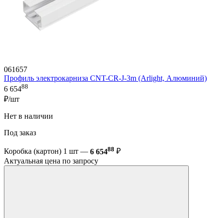
061657
Профиль электрокарниза CNT-CR-J-3m (Arlight, Алюминий)
88
6 654
₽/шт
Нет в наличии
Под заказ
88
Коробка (картон) 1 шт —
6 654
₽
Актуальная цена по запросу