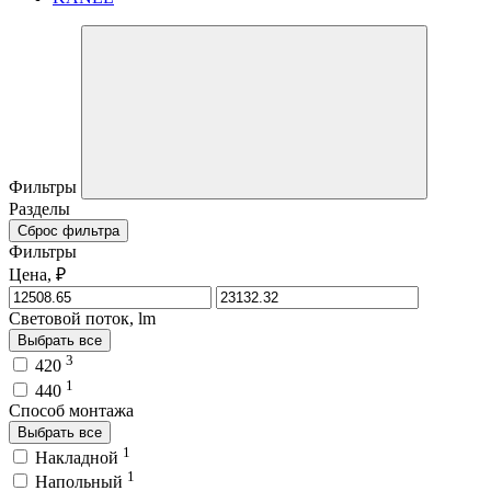
Фильтры
Разделы
Сброс фильтра
Фильтры
Цена, ₽
Световой поток, lm
Выбрать все
3
420
1
440
Способ монтажа
Выбрать все
1
Накладной
1
Напольный