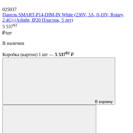
025037
Панель SMART-P14-DIM-IN White (230V, 3A, 0-10V, Rotary,
2.4G) (Arlight, IP20 Пластик, 5 лет)
92
5 537
₽/шт
В наличии
92
Коробка (картон) 1 шт —
5 537
₽
В корзину