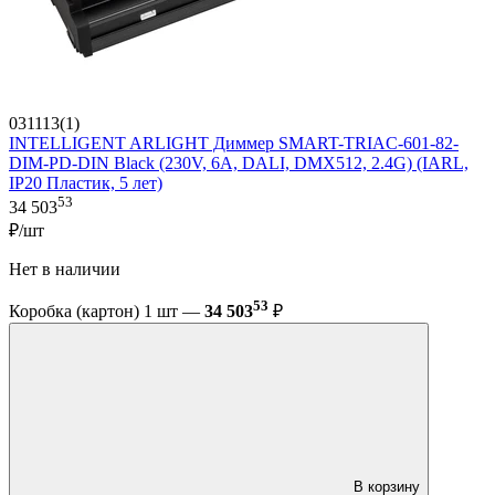
031113(1)
INTELLIGENT ARLIGHT Диммер SMART-TRIAC-601-82-
DIM-PD-DIN Black (230V, 6А, DALI, DMX512, 2.4G) (IARL,
IP20 Пластик, 5 лет)
53
34 503
₽/шт
Нет в наличии
53
Коробка (картон) 1 шт —
34 503
₽
В корзину