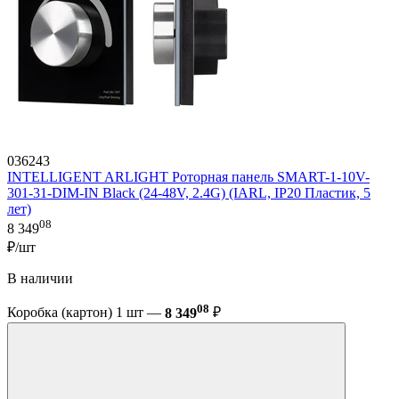
036243
INTELLIGENT ARLIGHT Роторная панель SMART-1-10V-
301-31-DIM-IN Black (24-48V, 2.4G) (IARL, IP20 Пластик, 5
лет)
08
8 349
₽/шт
В наличии
08
Коробка (картон) 1 шт —
8 349
₽