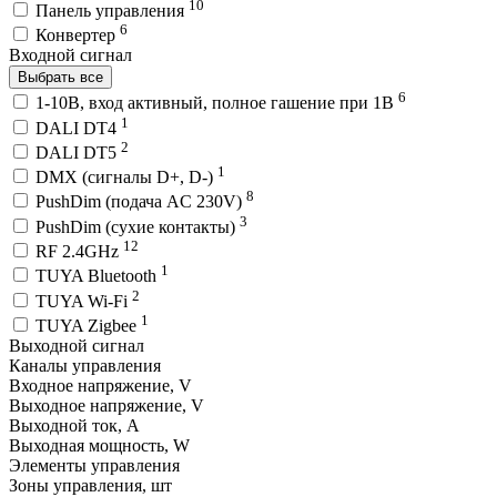
10
Панель управления
6
Конвертер
Входной сигнал
Выбрать все
6
1-10В, вход активный, полное гашение при 1В
1
DALI DT4
2
DALI DT5
1
DMX (сигналы D+, D-)
8
PushDim (подача AC 230V)
3
PushDim (сухие контакты)
12
RF 2.4GHz
1
TUYA Bluetooth
2
TUYA Wi-Fi
1
TUYA Zigbee
Выходной сигнал
Каналы управления
Входное напряжение, V
Выходное напряжение, V
Выходной ток, A
Выходная мощность, W
Элементы управления
Зоны управления, шт