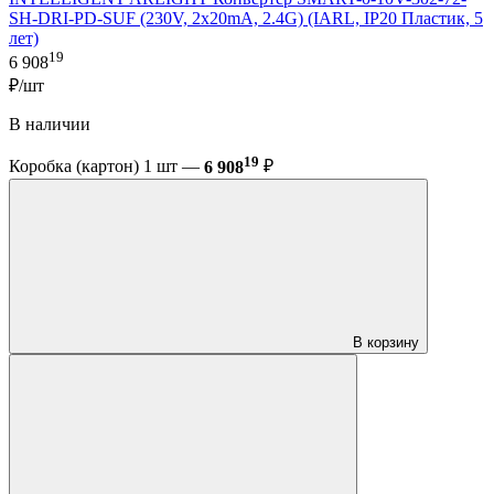
SH-DRI-PD-SUF (230V, 2x20mA, 2.4G) (IARL, IP20 Пластик, 5
лет)
19
6 908
₽/шт
В наличии
19
Коробка (картон) 1 шт —
6 908
₽
В корзину