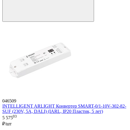
046509
INTELLIGENT ARLIGHT Конвертер SMART-0/1-10V-302-82-
SUF (230V, 5A, DALI) (IARL, IP20 Пластик, 5 лет)
03
5 575
₽/шт