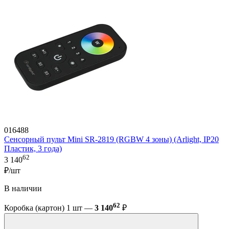
016488
Сенсорный пульт Mini SR-2819 (RGBW 4 зоны) (Arlight, IP20
Пластик, 3 года)
62
3 140
₽/шт
В наличии
62
Коробка (картон) 1 шт —
3 140
₽