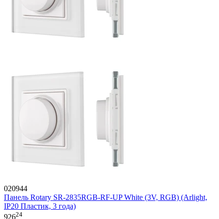
020944
Панель Rotary SR-2835RGB-RF-UP White (3V, RGB) (Arlight,
IP20 Пластик, 3 года)
24
926