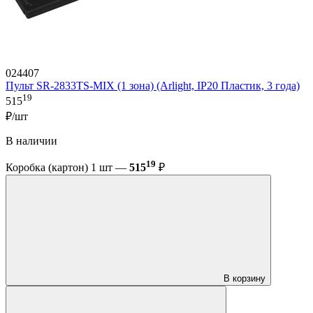
024407
Пульт SR-2833TS-MIX (1 зона) (Arlight, IP20 Пластик, 3 года)
19
515
₽/шт
В наличии
19
Коробка (картон) 1 шт —
515
₽
В корзину