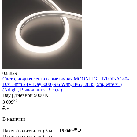
038829
Светодиодная лента герметичная MOONLIGHT-TOP-A140-
16x15mm 24V Day5000 (9.6 W/m, IP65, 2835, 5m, wire x1)
(Arlight, Вывод вниз, 3 года)
Day | Дневной 5000 K
86
3 009
₽/м
В наличии
30
Пакет (полиэтилен) 5 м —
15 049
₽
Пакет (полиэтилен) 5 м