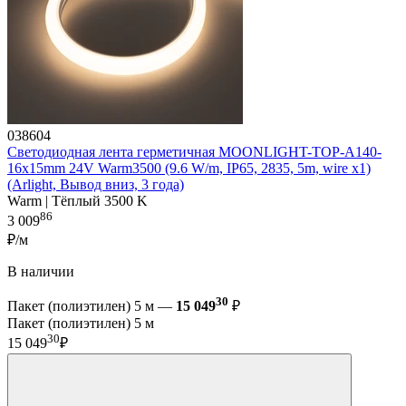
038604
Светодиодная лента герметичная MOONLIGHT-TOP-A140-
16x15mm 24V Warm3500 (9.6 W/m, IP65, 2835, 5m, wire x1)
(Arlight, Вывод вниз, 3 года)
Warm | Тёплый 3500 K
86
3 009
₽/м
В наличии
30
Пакет (полиэтилен) 5 м —
15 049
₽
Пакет (полиэтилен) 5 м
30
15 049
₽