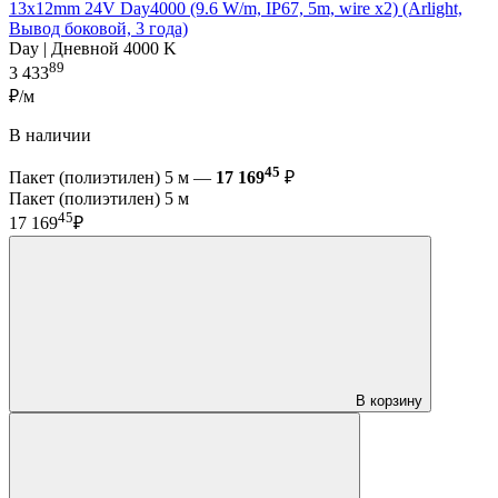
13x12mm 24V Day4000 (9.6 W/m, IP67, 5m, wire x2) (Arlight,
Вывод боковой, 3 года)
Day | Дневной 4000 K
89
3 433
₽/м
В наличии
45
Пакет (полиэтилен) 5 м —
17 169
₽
Пакет (полиэтилен) 5 м
45
17 169
₽
В корзину