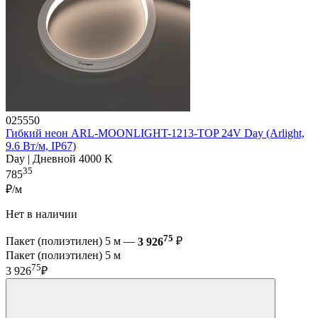
025550
Гибкий неон ARL-MOONLIGHT-1213-TOP 24V Day (Arlight,
9.6 Вт/м, IP67)
Day | Дневной 4000 K
35
785
₽/м
Нет в наличии
75
Пакет (полиэтилен) 5 м —
3 926
₽
Пакет (полиэтилен) 5 м
75
3 926
₽