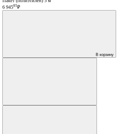
Пакет (полиэтилен) 5 м
95
6 945
₽
В корзину