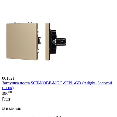
061821
Заглушка поста SCT-NOBE-MGG-SFPL-GD (Arlight, Золотой
песок)
00
396
₽/шт
В наличии
00