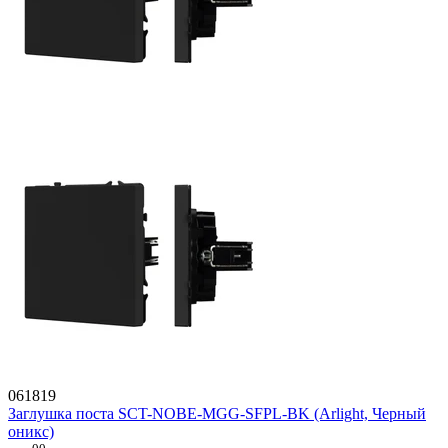
061819
Заглушка поста SCT-NOBE-MGG-SFPL-BK (Arlight, Черный
оникс)