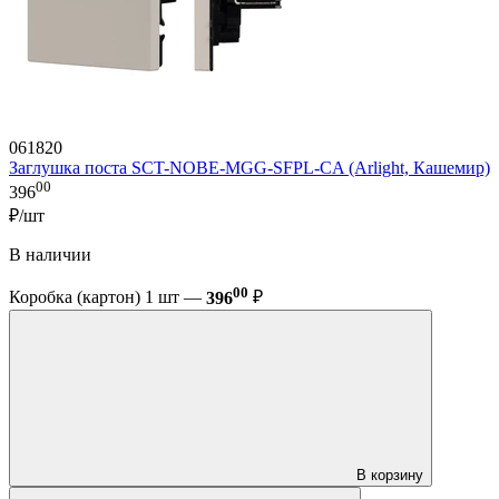
061820
Заглушка поста SCT-NOBE-MGG-SFPL-CA (Arlight, Кашемир)
00
396
₽/шт
В наличии
00
Коробка (картон) 1 шт —
396
₽
В корзину