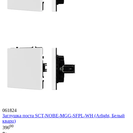
061824
Заглушка поста SCT-NOBE-MGG-SFPL-WH (Arlight, Белый
кварц)
00
396