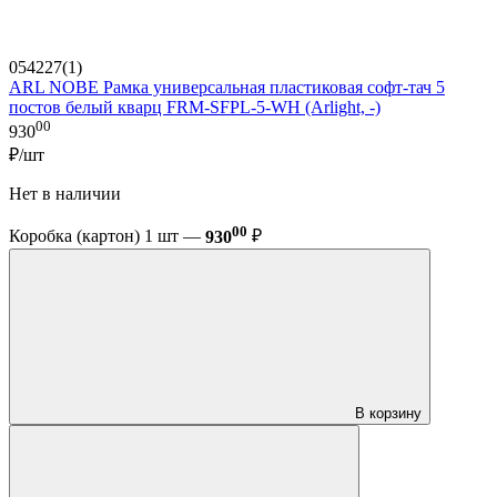
054227(1)
ARL NOBE Рамка универсальная пластиковая софт-тач 5
постов белый кварц FRM-SFPL-5-WH (Arlight, -)
00
930
₽/шт
Нет в наличии
00
Коробка (картон) 1 шт —
930
₽
В корзину