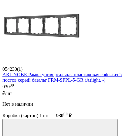
054230(1)
ARL NOBE Рамка универсальная пластиковая софт-тач 5
постов серый базальт FRM-SFPL-5-GR (Arlight, -)
00
930
₽/шт
Нет в наличии
00
Коробка (картон) 1 шт —
930
₽