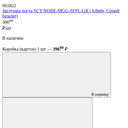
061822
Заглушка поста SCT-NOBE-MGG-SFPL-GR (Arlight, Серый
базальт)
00
396
₽/шт
В наличии
00
Коробка (картон) 1 шт —
396
₽
В корзину