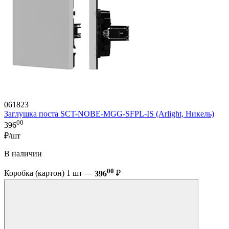
061823
Заглушка поста SCT-NOBE-MGG-SFPL-IS (Arlight, Никель)
00
396
₽/шт
В наличии
00
Коробка (картон) 1 шт —
396
₽