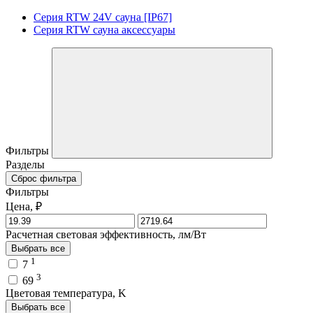
Серия RTW 24V сауна [IP67]
Серия RTW сауна аксессуары
Фильтры
Разделы
Сброс фильтра
Фильтры
Цена, ₽
Расчетная световая эффективность, лм/Вт
Выбрать все
1
7
3
69
Цветовая температура, K
Выбрать все