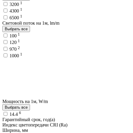
1
3200
1
4300
1
6500
Световой поток на 1м, lm/m
Выбрать все
1
100
1
120
2
970
1
1000
Мощность на 1м, W/m
Выбрать все
6
14.4
Гарантийный срок, год(а)
Индекс цветопередачи CRI (Ra)
Ширина, мм