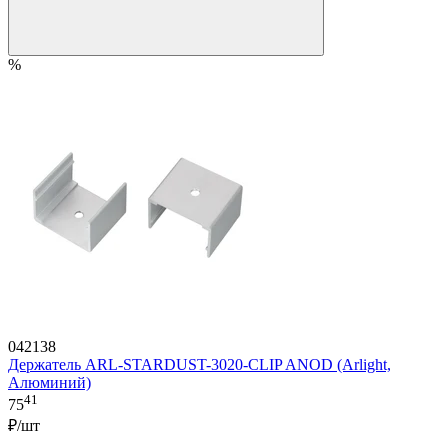
%
042138
Держатель ARL-STARDUST-3020-CLIP ANOD (Arlight,
Алюминий)
41
75
₽/шт