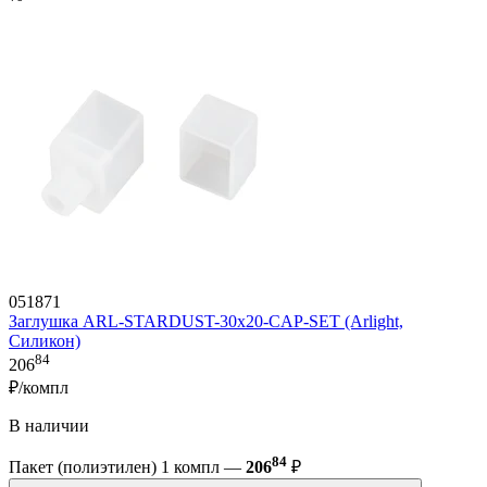
051871
Заглушка ARL-STARDUST-30x20-CAP-SET (Arlight,
Силикон)
84
206
₽/компл
В наличии
84
Пакет (полиэтилен) 1 компл —
206
₽