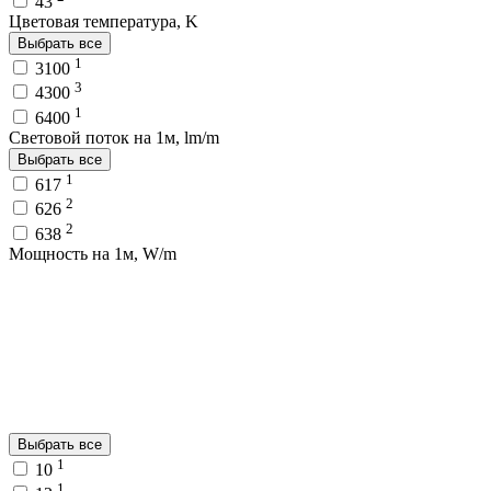
43
Цветовая температура, K
Выбрать все
1
3100
3
4300
1
6400
Световой поток на 1м, lm/m
Выбрать все
1
617
2
626
2
638
Мощность на 1м, W/m
Выбрать все
1
10
1