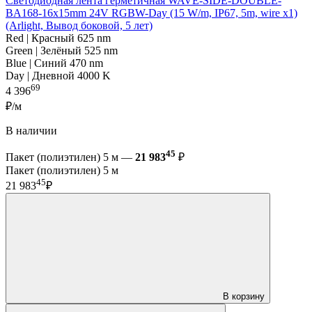
Светодиодная лента герметичная WAVE-SIDE-DOUBLE-
BA168-16x15mm 24V RGBW-Day (15 W/m, IP67, 5m, wire x1)
(Arlight, Вывод боковой, 5 лет)
Red | Красный 625 nm
Green | Зелёный 525 nm
Blue | Синий 470 nm
Day | Дневной 4000 K
69
4 396
₽/м
В наличии
45
Пакет (полиэтилен) 5 м —
21 983
₽
Пакет (полиэтилен) 5 м
45
21 983
₽
В корзину