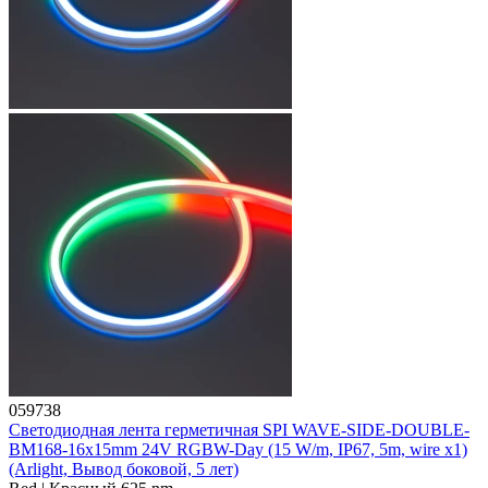
059738
Светодиодная лента герметичная SPI WAVE-SIDE-DOUBLE-
BM168-16x15mm 24V RGBW-Day (15 W/m, IP67, 5m, wire x1)
(Arlight, Вывод боковой, 5 лет)