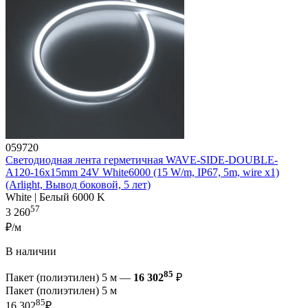
059720
Светодиодная лента герметичная WAVE-SIDE-DOUBLE-
A120-16x15mm 24V White6000 (15 W/m, IP67, 5m, wire x1)
(Arlight, Вывод боковой, 5 лет)
White | Белый 6000 K
57
3 260
₽/м
В наличии
85
Пакет (полиэтилен) 5 м —
16 302
₽
Пакет (полиэтилен) 5 м
85
16 302
₽