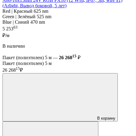
A80-16x15mm 24V RGB PX10 (12 W/m, IP67, 5m, wire x1)
(Arlight, Вывод боковой, 5 лет)
Red | Красный 625 nm
Green | Зелёный 525 nm
Blue | Синий 470 nm
63
5 253
₽/м
В наличии
15
Пакет (полиэтилен) 5 м —
26 268
₽
Пакет (полиэтилен) 5 м
15
26 268
₽
В корзину