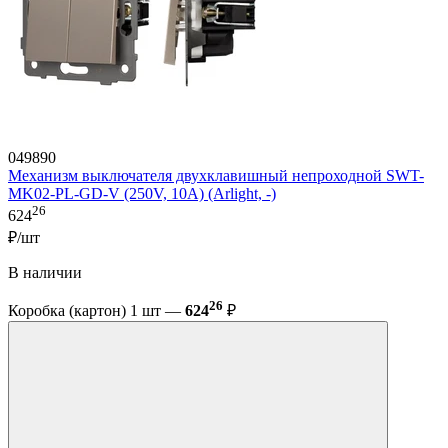
049890
Механизм выключателя двухклавишный непроходной SWT-
MK02-PL-GD-V (250V, 10A) (Arlight, -)
26
624
₽/шт
В наличии
26
Коробка (картон) 1 шт —
624
₽