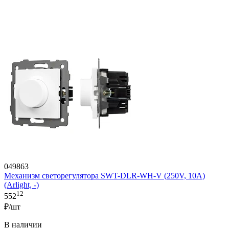
049863
Механизм светорегулятора SWT-DLR-WH-V (250V, 10A)
(Arlight, -)
12
552
₽/шт
В наличии