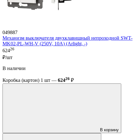
049887
Механизм выключателя двухклавишный непроходной SWT-
MK02-PL-WH-V (250V, 10A) (Arlight, -)
26
624
₽/шт
В наличии
26
Коробка (картон) 1 шт —
624
₽
В корзину