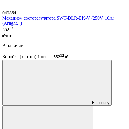
049864
Механизм светорегулятора SWT-DLR-BK-V (250V, 10A)
(Arlight, -)
12
552
₽/шт
В наличии
12
Коробка (картон) 1 шт —
552
₽
В корзину