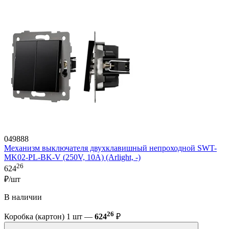
049888
Механизм выключателя двухклавишный непроходной SWT-
MK02-PL-BK-V (250V, 10A) (Arlight, -)
26
624
₽/шт
В наличии
26
Коробка (картон) 1 шт —
624
₽