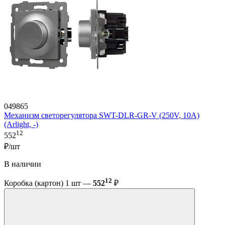
049865
Механизм светорегулятора SWT-DLR-GR-V (250V, 10A)
(Arlight, -)
12
552
₽/шт
В наличии
12
Коробка (картон) 1 шт —
552
₽