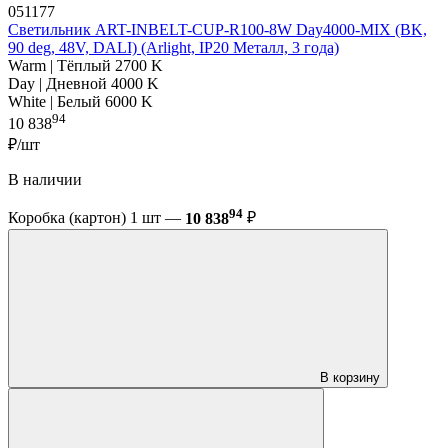
051177
Светильник ART-INBELT-CUP-R100-8W Day4000-MIX (BK,
90 deg, 48V, DALI) (Arlight, IP20 Металл, 3 года)
Warm | Тёплый 2700 K
Day | Дневной 4000 K
White | Белый 6000 K
94
10 838
₽/шт
В наличии
94
Коробка (картон) 1 шт —
10 838
₽
В корзину