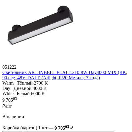
051222
Светильник ART-INBELT-FLAT-L210-8W Day4000-MIX (BK,
90 deg, 48V, DALI) (Arlight, IP20 Металл, 3 года)
Warm | Тёплый 2700 K
Day | Дневной 4000 K
White | Белый 6000 K
63
9 705
₽/шт
В наличии
63
Коробка (картон) 1 шт —
9 705
₽