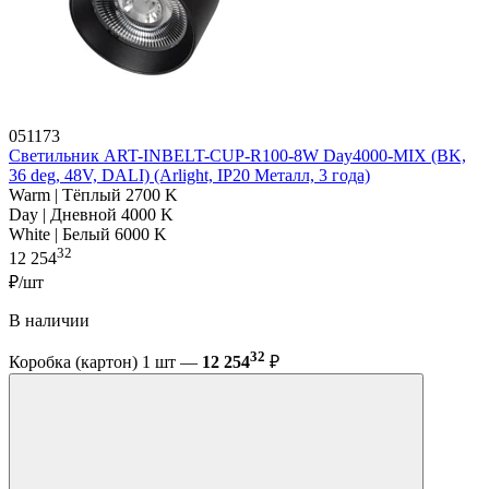
051173
Светильник ART-INBELT-CUP-R100-8W Day4000-MIX (BK,
36 deg, 48V, DALI) (Arlight, IP20 Металл, 3 года)
Warm | Тёплый 2700 K
Day | Дневной 4000 K
White | Белый 6000 K
32
12 254
₽/шт
В наличии
32
Коробка (картон) 1 шт —
12 254
₽