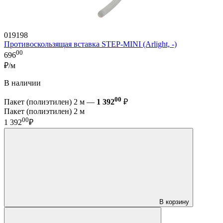
019198
Противоскользящая вставка STEP-MINI (Arlight, -)
00
696
₽/м
В наличии
00
Пакет (полиэтилен) 2 м —
1 392
₽
Пакет (полиэтилен) 2 м
00
1 392
₽
В корзину