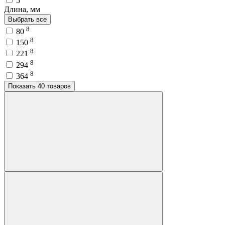
5
Длина, мм
Выбрать все
8
80
8
150
8
221
8
294
8
364
Показать 40 товаров