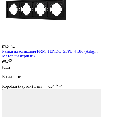
054654
Рамка пластиковая FRM-TENDO-SFPL-4-BK (Arlight,
Матовый черный)
05
654
₽/шт
В наличии
05
Коробка (картон) 1 шт —
654
₽