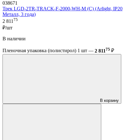
038671
Трек LGD-2TR-TRACK-F-2000-WH-M (C) (Arlight, IP20
Металл, 3 года)
75
2 811
₽/шт
В наличии
75
Пленочная упаковка (полистирол) 1 шт —
2 811
₽
В корзину