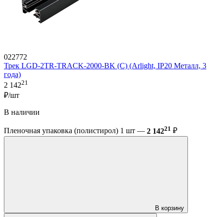
022772
Трек LGD-2TR-TRACK-2000-BK (C) (Arlight, IP20 Металл, 3
года)
21
2 142
₽/шт
В наличии
21
Пленочная упаковка (полистирол) 1 шт —
2 142
₽
В корзину