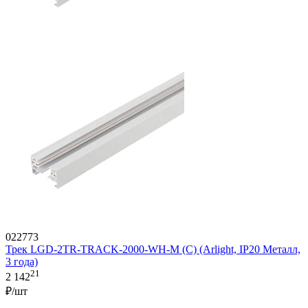
022773
Трек LGD-2TR-TRACK-2000-WH-M (C) (Arlight, IP20 Металл,
3 года)
21
2 142
₽/шт