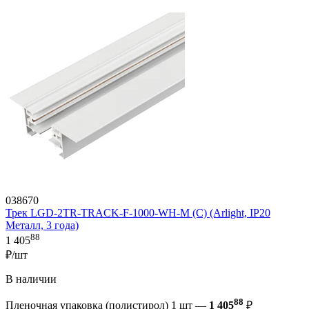
038670
Трек LGD-2TR-TRACK-F-1000-WH-M (C) (Arlight, IP20
Металл, 3 года)
88
1 405
₽/шт
В наличии
88
Пленочная упаковка (полистирол) 1 шт —
1 405
₽