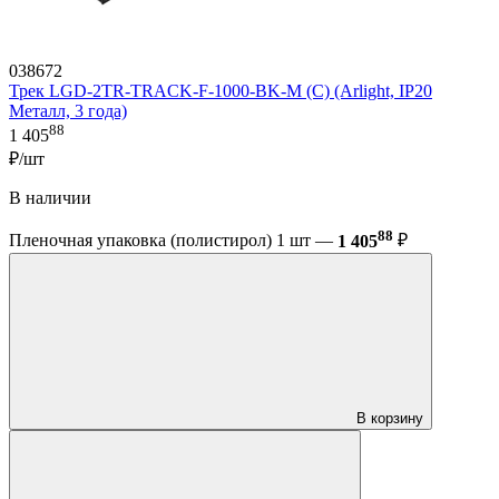
038672
Трек LGD-2TR-TRACK-F-1000-BK-M (C) (Arlight, IP20
Металл, 3 года)
88
1 405
₽/шт
В наличии
88
Пленочная упаковка (полистирол) 1 шт —
1 405
₽
В корзину