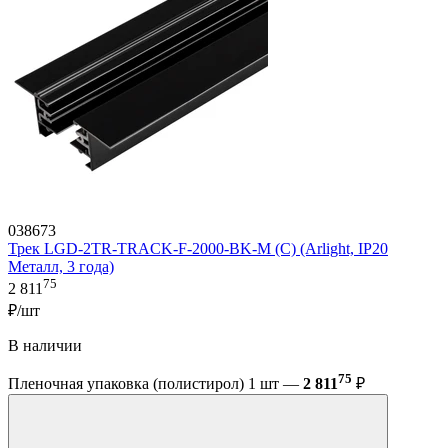
038673
Трек LGD-2TR-TRACK-F-2000-BK-M (C) (Arlight, IP20
Металл, 3 года)
75
2 811
₽/шт
В наличии
75
Пленочная упаковка (полистирол) 1 шт —
2 811
₽