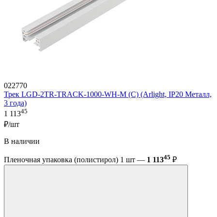
022770
Трек LGD-2TR-TRACK-1000-WH-M (C) (Arlight, IP20 Металл,
3 года)
45
1 113
₽/шт
В наличии
45
Пленочная упаковка (полистирол) 1 шт —
1 113
₽