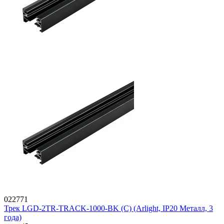
022771
Трек LGD-2TR-TRACK-1000-BK (C) (Arlight, IP20 Металл, 3
года)