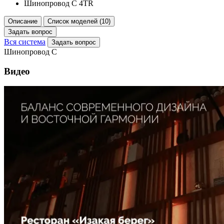
Шинопровод C 4TR
Описание
Список моделей (10)
Задать вопрос
Вся система
Задать вопрос
Шинопровод C
Видео