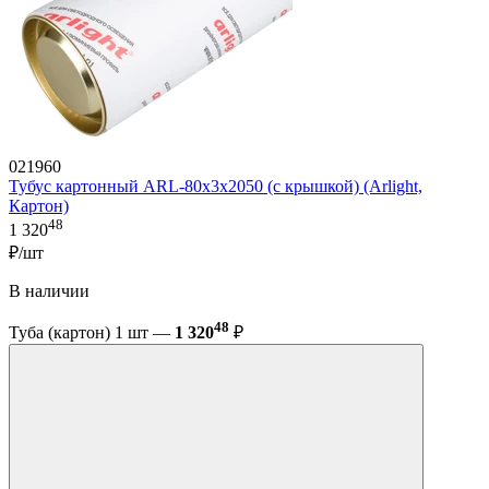
021960
Тубус картонный ARL-80х3х2050 (с крышкой) (Arlight,
Картон)
48
1 320
₽/шт
В наличии
48
Туба (картон) 1 шт —
1 320
₽