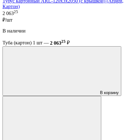
Тубус картонный ARL-120х3х2050 (с крышкой) (Arlight,
Картон)
25
2 063
₽/шт
В наличии
25
Туба (картон) 1 шт —
2 063
₽
В корзину