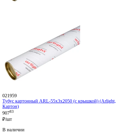
021959
Тубус картонный ARL-55х3х2050 (с крышкой) (Arlight,
Картон)
83
907
₽/шт
В наличии