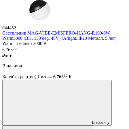
044452
Светильник MAG-VIBE-EMISFERO-HANG-R100-6W
Warm3000 (BK, 130 deg, 48V) (Arlight, IP20 Металл, 5 лет)
Warm | Тёплый 3000 K
05
6 763
₽/шт
В наличии
05
Коробка (картон) 1 шт —
6 763
₽
В корзину