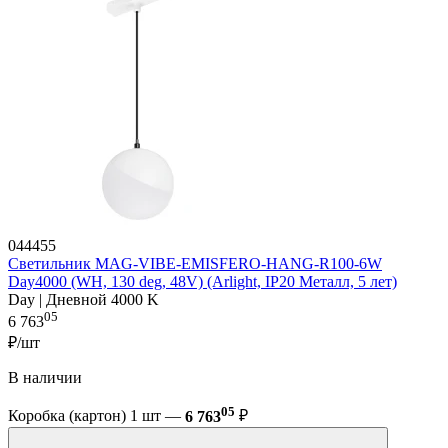
044455
Светильник MAG-VIBE-EMISFERO-HANG-R100-6W
Day4000 (WH, 130 deg, 48V) (Arlight, IP20 Металл, 5 лет)
Day | Дневной 4000 K
05
6 763
₽/шт
В наличии
05
Коробка (картон) 1 шт —
6 763
₽