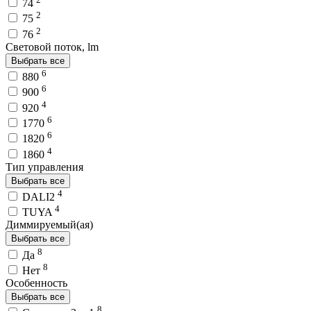
74
2
75
2
76
Световой поток, lm
Выбрать все
6
880
6
900
4
920
6
1770
6
1820
4
1860
Тип управления
Выбрать все
4
DALI2
4
TUYA
Диммируемый(ая)
Выбрать все
8
Да
8
Нет
Особенность
Выбрать все
8