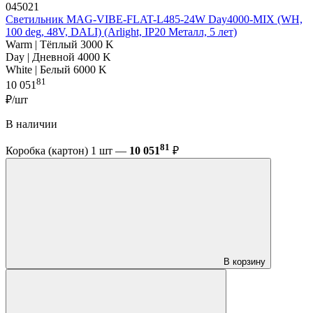
045021
Светильник MAG-VIBE-FLAT-L485-24W Day4000-MIX (WH,
100 deg, 48V, DALI) (Arlight, IP20 Металл, 5 лет)
Warm | Тёплый 3000 K
Day | Дневной 4000 K
White | Белый 6000 K
81
10 051
₽/шт
В наличии
81
Коробка (картон) 1 шт —
10 051
₽
В корзину