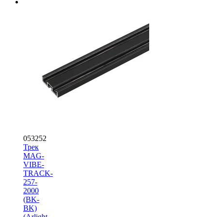
053252
Трек
MAG-
VIBE-
TRACK-
257-
2000
(BK-
BK)
(Arlight,