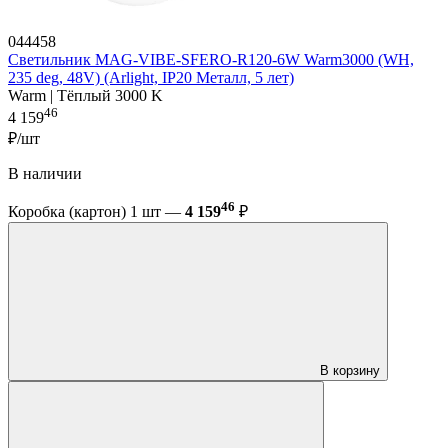
044458
Светильник MAG-VIBE-SFERO-R120-6W Warm3000 (WH,
235 deg, 48V) (Arlight, IP20 Металл, 5 лет)
Warm | Тёплый 3000 K
46
4 159
₽/шт
В наличии
46
Коробка (картон) 1 шт —
4 159
₽
В корзину