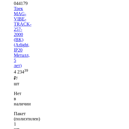
044179
Трек
MAG-
VIBE-
TRACK-
257-
2000
(BK)
(Arlight,
IP20
Металл,
5
лет)
39
4 234
₽/
шт
Нет
в
наличии
Пакет
(полиэтилен)
1