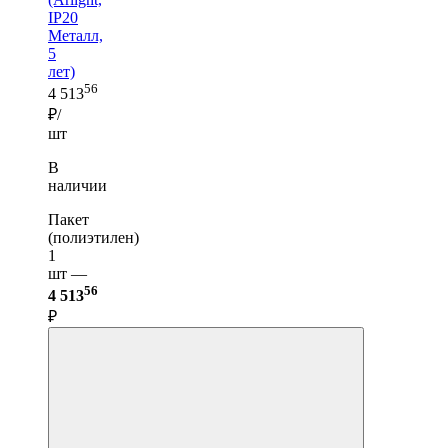
IP20
Металл,
5
лет)
56
4 513
₽/
шт
В
наличии
Пакет
(полиэтилен)
1
шт —
56
4 513
₽