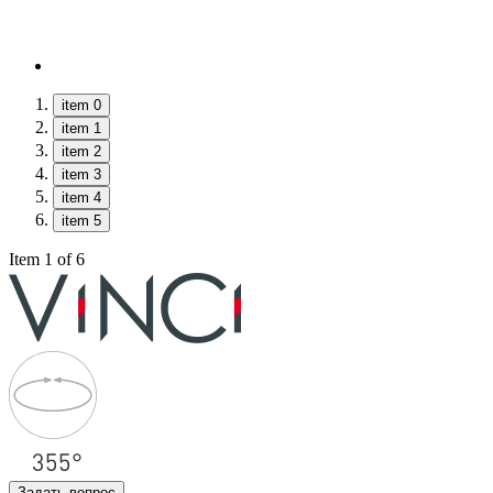
item 0
item 1
item 2
item 3
item 4
item 5
Item 1 of 6
Задать вопрос