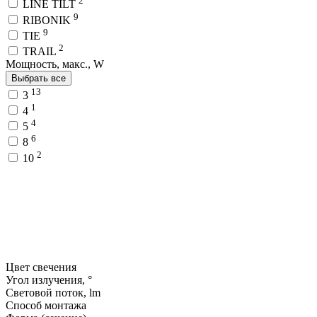
2
LINE TILT
9
RIBONIK
9
TIE
2
TRAIL
Мощность, макс., W
Выбрать все
13
3
1
4
4
5
6
8
2
10
Цвет свечения
Угол излучения, °
Световой поток, lm
Способ монтажа