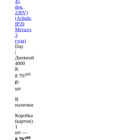
45
deg,
230V)
(Arlight,
IP20
Металл,
3
года)
Day
|
Дневной
4000
K
00
8 797
₽/
шт
В
наличии
Коробка
(картон)
1
шт —
00
8 797