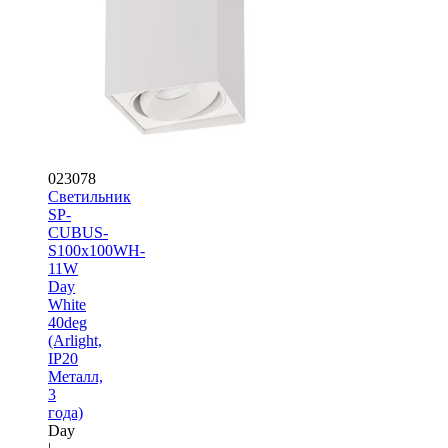
023078
Светильник
SP-
CUBUS-
S100x100WH-
11W
Day
White
40deg
(Arlight,
IP20
Металл,
3
года)
Day