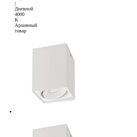
|
Дневной
4000
K
Архивный
товар