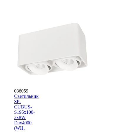
036059
Светильник
SP-
CUBUS-
S195x100-
2x8W
Day4000
(WH,