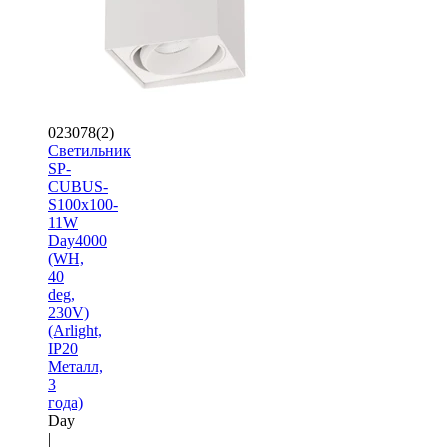
023078(2)
Светильник
SP-
CUBUS-
S100x100-
11W
Day4000
(WH,
40
deg,
230V)
(Arlight,
IP20
Металл,
3
года)
Day
|