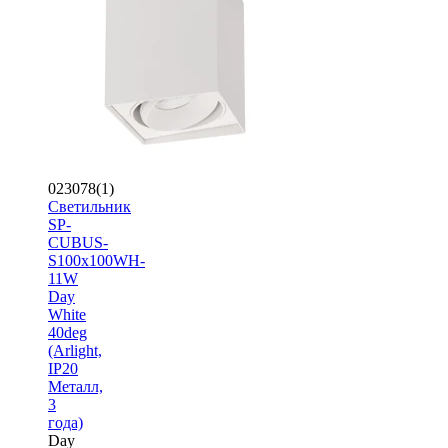
023078(1)
Светильник
SP-
CUBUS-
S100x100WH-
11W
Day
White
40deg
(Arlight,
IP20
Металл,
3
года)
Day