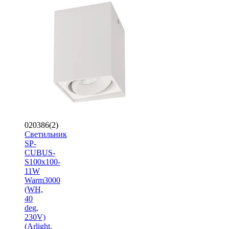
020386(2)
Светильник
SP-
CUBUS-
S100x100-
11W
Warm3000
(WH,
40
deg,
230V)
(Arlight,