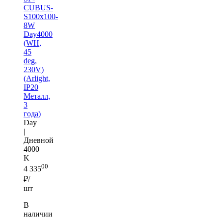
CUBUS-
S100x100-
8W
Day4000
(WH,
45
deg,
230V)
(Arlight,
IP20
Металл,
3
года)
Day
|
Дневной
4000
K
00
4 335
₽/
шт
В
наличии