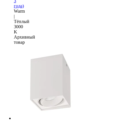
3
года)
Warm
|
Тёплый
3000
K
Архивный
товар