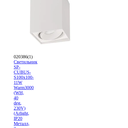
020386(1)
Светильник
SP-
CUBUS-
S100x100-
11W
Warm3000
(WH,
40
deg,
230V)
(Arlight,
IP20
Металл,