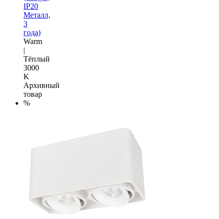
IP20
Металл,
3
года)
Warm
|
Тёплый
3000
K
Архивный
товар
%