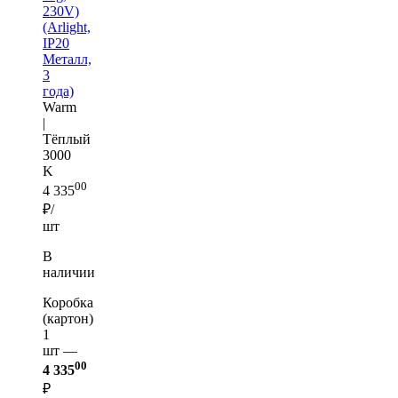
230V)
(Arlight,
IP20
Металл,
3
года)
Warm
|
Тёплый
3000
K
00
4 335
₽/
шт
В
наличии
Коробка
(картон)
1
шт —
00
4 335
₽