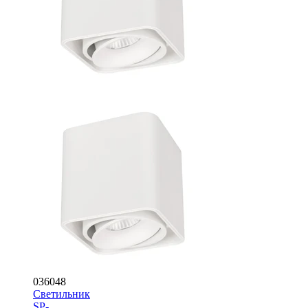
036048
Светильник
SP-