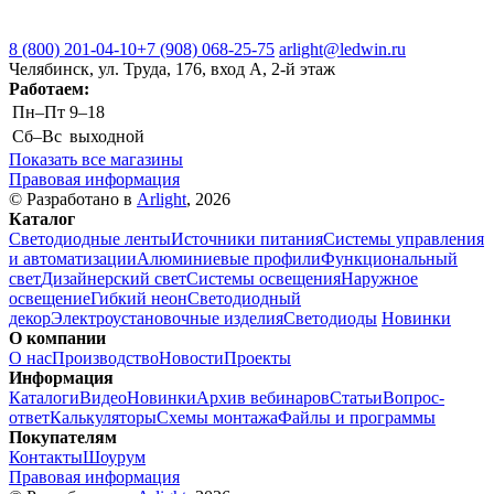
8 (800) 201-04-10
+7 (908) 068-25-75
arlight@ledwin.ru
Челябинск, ул. Труда, 176, вход А, 2-й этаж
Работаем:
Пн–Пт
9–18
Сб–Вс
выходной
Показать все магазины
Правовая информация
© Разработано в
Arlight
, 2026
Каталог
Светодиодные ленты
Источники питания
Системы управления
и автоматизации
Алюминиевые профили
Функциональный
свет
Дизайнерский свет
Системы освещения
Наружное
освещение
Гибкий неон
Светодиодный
декор
Электроустановочные изделия
Светодиоды
Новинки
О компании
О нас
Производство
Новости
Проекты
Информация
Каталоги
Видео
Новинки
Архив вебинаров
Статьи
Вопрос-
ответ
Калькуляторы
Схемы монтажа
Файлы и программы
Покупателям
Контакты
Шоурум
Правовая информация