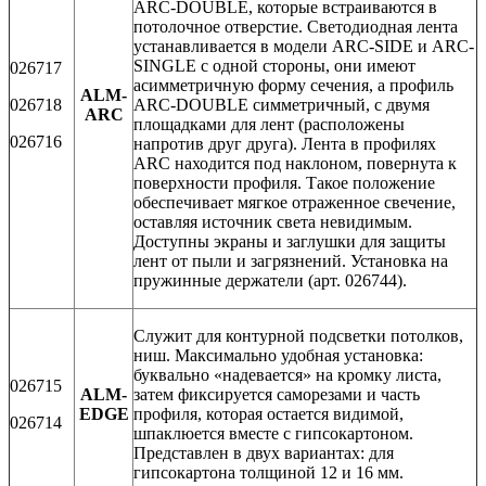
ARC-DOUBLE, которые встраиваются в
потолочное отверстие. Светодиодная лента
устанавливается в модели ARC-SIDE и ARC-
SINGLE с одной стороны, они имеют
026717
асимметричную форму сечения, а профиль
ALM-
026718
ARC-DOUBLE симметричный, с двумя
ARC
площадками для лент (расположены
026716
напротив друг друга). Лента в профилях
ARC находится под наклоном, повернута к
поверхности профиля. Такое положение
обеспечивает мягкое отраженное свечение,
оставляя источник света невидимым.
Доступны экраны и заглушки для защиты
лент от пыли и загрязнений. Установка на
пружинные держатели (арт. 026744).
Служит для контурной подсветки потолков,
ниш. Максимально удобная установка:
буквально «надевается» на кромку листа,
026715
ALM-
затем фиксируется саморезами и часть
EDGE
профиля, которая остается видимой,
026714
шпаклюется вместе с гипсокартоном.
Представлен в двух вариантах: для
гипсокартона толщиной 12 и 16 мм.