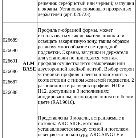
решения: серебристый или черный; заглушки
и экраны. Установка спомощью прозрачных
держателей (арт. 026723).
Профиль г-образной формы, может
использоваться как держатель полок или
026689
освещать закарнизную зону, таким образом
реализуя многообразие светодиодной
026690
подсветки. Экраны, заглушки и держатели
для установки не пригодятся, монтаж
026691
ALM-
профиля осуществляется саморезами или
BASE
двусторонней клейкой лентой. Выбор сторон
026686
установки профиля и ленты происходит в
соответствии с типом желаемой подсветки. 2
026687
разновидности размеров профиля: H10 и
H12, доступные в 3 исполнениях:
026688
анодированном, неанодированном и в белом
цвете (RAL9016).
Представлены 3 модели, встраиваемые в
потолок: ARC-SIDE, который
устанавливается между стеной и потолком,
освещая его по контуру, ARC-SINGLE и