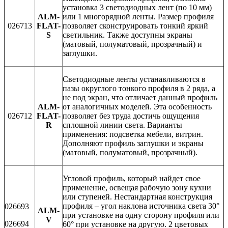
установка 3 светодиодных лент (по 10 мм)
ALM-
или 1 многорядной ленты. Размер профиля
026713
FLAT-
позволяет сконструировать тонкий яркий
S
светильник. Также доступны экраны
(матовый, полуматовый, прозрачный) и
заглушки.
Светодиодные ленты устанавливаются в
пазы округлого тонкого профиля в 2 ряда, а
не под экран, что отличает данный профиль
ALM-
от аналогичных моделей. Эта особенность
026712
FLAT-
позволяет без труда достичь ощущения
R
сплошной линии света. Варианты
применения: подсветка мебели, витрин.
Дополняют профиль заглушки и экраны
(матовый, полуматовый, прозрачный).
Угловой профиль, который найдет свое
применение, освещая рабочую зону кухни
или ступеней. Нестандартная конструкция
профиля – угол наклона источника света 30°
026693
ALM-
при установке на одну сторону профиля или
V
026694
60° при установке на другую. 2 цветовых