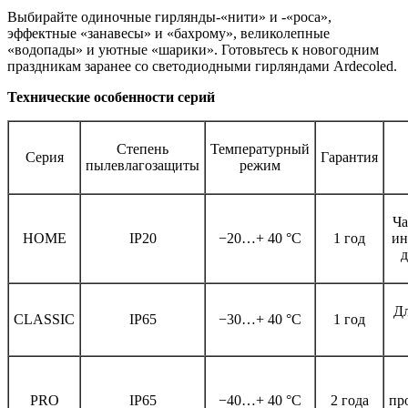
Выбирайте одиночные гирлянды-«нити» и -«роса»,
эффектные «занавесы» и «бахрому», великолепные
«водопады» и уютные «шарики». Готовьтесь к новогодним
праздникам заранее со светодиодными гирляндами Ardecoled.
Технические особенности серий
Степень
Температурный
Серия
Гарантия
пылевлагозащиты
режим
Ча
HOME
IP20
−20…+ 40 °C
1 год
ин
д
Дл
CLASSIC
IP65
−30…+ 40 °C
1 год
PRO
IP65
−40…+ 40 °C
2 года
пр