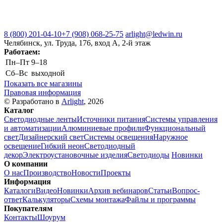
8 (800) 201-04-10
+7 (908) 068-25-75
arlight@ledwin.ru
Челябинск, ул. Труда, 176, вход А, 2-й этаж
Работаем:
Пн–Пт
9–18
Сб–Вс
выходной
Показать все магазины
Правовая информация
© Разработано в
Arlight
, 2026
Каталог
Светодиодные ленты
Источники питания
Системы управления
и автоматизации
Алюминиевые профили
Функциональный
свет
Дизайнерский свет
Системы освещения
Наружное
освещение
Гибкий неон
Светодиодный
декор
Электроустановочные изделия
Светодиоды
Новинки
О компании
О нас
Производство
Новости
Проекты
Информация
Каталоги
Видео
Новинки
Архив вебинаров
Статьи
Вопрос-
ответ
Калькуляторы
Схемы монтажа
Файлы и программы
Покупателям
Контакты
Шоурум