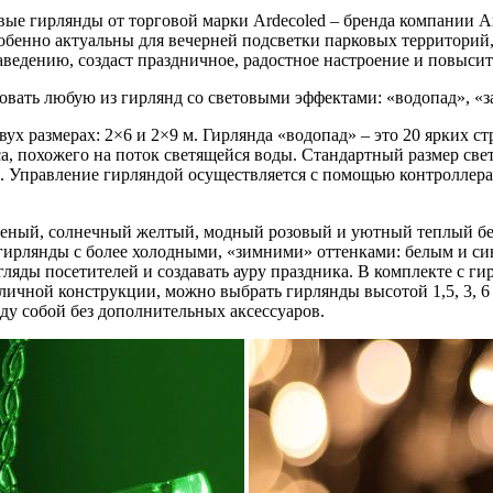
вые гирлянды от торговой марки Ardecoled – бренда компании Ar
обенно актуальны для вечерней подсветки парковых территорий,
аведению, создаст праздничное, радостное настроение и повысит
вать любую из гирлянд со световыми эффектами: «водопад», «зан
ух размерах: 2×6 и 2×9 м. Гирлянда «водопад» – это 20 ярких 
а, похожего на поток светящейся воды. Стандартный размер свет
 Управление гирляндой осуществляется с помощью контроллера,
леный, солнечный желтый, модный розовый и уютный теплый бел
 гирлянды с более холодными, «зимними» оттенками: белым и с
гляды посетителей и создавать ауру праздника. В комплекте с 
личной конструкции, можно выбрать гирлянды высотой 1,5, 3, 
жду собой без дополнительных аксессуаров.