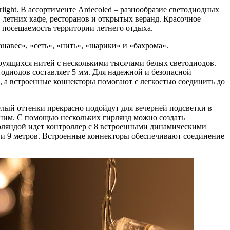
light. В ассортименте Ardecoled – разнообразие светодиодных
 летних кафе, ресторанов и открытых веранд. Красочное
 посещаемость территории летнего отдыха.
авес», «сеть», «нить», «шарики» и «бахрома».
струящихся нитей с несколькими тысячами белых светодиодов.
одиодов составляет 5 мм. Для надежной и безопасной
 а встроенные коннекторы помогают с легкостью соединить до
ый оттенки прекрасно подойдут для вечерней подсветки в
иним. С помощью нескольких гирлянд можно создать
гирляндой идет контроллер с 8 встроенными динамическими
6 и 9 метров. Встроенные коннекторы обеспечивают соединение