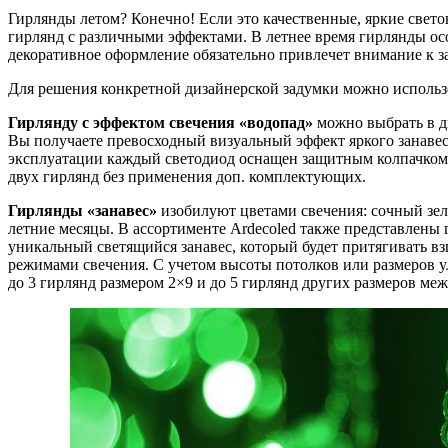
Гирлянды летом? Конечно! Если это качественные, яркие свето
гирлянд с различными эффектами. В летнее время гирлянды ос
декоративное оформление обязательно привлечет внимание к з
Для решения конкретной дизайнерской задумки можно использо
Гирлянду с эффектом свечения «водопад»
можно выбрать в дв
Вы получаете превосходный визуальный эффект яркого занавес
эксплуатации каждый светодиод оснащен защитным колпачком.
двух гирлянд без применения доп. комплектующих.
Гирлянды «занавес»
изобилуют цветами свечения: сочный зе
летние месяцы. В ассортименте Ardecoled также представлены
уникальный светящийся занавес, который будет притягивать вз
режимами свечения. С учетом высоты потолков или размеров у
до 3 гирлянд размером 2×9 и до 5 гирлянд других размеров ме