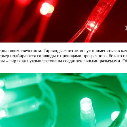
ерцающим свечением. Гирлянды-«нити» могут применяться в кач
ьер подбираются гирлянды с проводами прозрачного, белого или
ары – гирлянды укомплектованы соединительными разъемами. Об