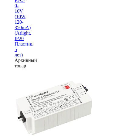
PFC-
0-
10V
(10W,
120-
350mA)
(Arlight,
IP20
Пластик,
5
лет)
Архивный
товар