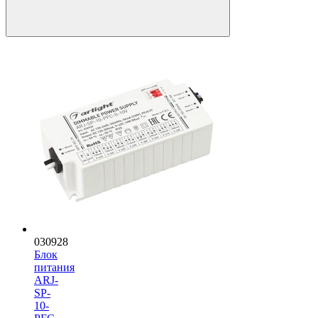
030928
Блок
питания
ARJ-
SP-
10-