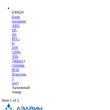
030929
Блок
питания
ARJ-
SP-
20-
PFC-
0-
10V
(20W,
350-
700mA)
(Arlight,
IP20
Пластик,
5
лет)
Архивный
товар
Item 1 of 2