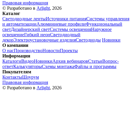
Правовая информация
© Разработано в
Arlight
, 2026
Каталог
Светодиодные ленты
Источники питания
Системы управления
и автоматизации
Алюминиевые профили
Функциональный
свет
Дизайнерский свет
Системы освещения
Наружное
освещение
Гибкий неон
Светодиодный
декор
Электроустановочные изделия
Светодиоды
Новинки
О компании
О нас
Производство
Новости
Проекты
Информация
Каталоги
Видео
Новинки
Архив вебинаров
Статьи
Вопрос-
ответ
Калькуляторы
Схемы монтажа
Файлы и программы
Покупателям
Контакты
Шоурум
Правовая информация
© Разработано в
Arlight
, 2026