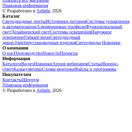
Показать все магазины
Правовая информация
© Разработано в
Arlight
, 2026
Каталог
Светодиодные ленты
Источники питания
Системы управления
и автоматизации
Алюминиевые профили
Функциональный
свет
Дизайнерский свет
Системы освещения
Наружное
освещение
Гибкий неон
Светодиодный
декор
Электроустановочные изделия
Светодиоды
Новинки
О компании
О нас
Производство
Новости
Проекты
Информация
Каталоги
Видео
Новинки
Архив вебинаров
Статьи
Вопрос-
ответ
Калькуляторы
Схемы монтажа
Файлы и программы
Покупателям
Контакты
Шоурум
Правовая информация
© Разработано в
Arlight
, 2026