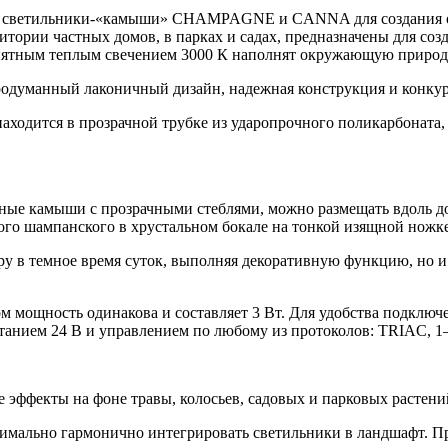
t — светильники-«камыши» CHAMPAGNE и CANNA для создания 
итории частных домов, в парках и садах, предназначены для со
иятным теплым свечением 3000 К наполнят окружающую природу 
родуманный лаконичный дизайн, надежная конструкция и конкур
аходится в прозрачной трубке из ударопрочного поликарбоната
ные камыши с прозрачными стеблями, можно размещать вдоль д
го шампанского в хрустальном бокале на тонкой изящной ножке
у в темное время суток, выполняя декоративную функцию, но и 
том мощность одинакова и составляет 3 Вт. Для удобства подкл
итанием 24 В и управлением по любому из протоколов: TRIAC, 1
эффекты на фоне травы, колосьев, садовых и парковых растени
симально гармонично интегрировать светильники в ландшафт. П