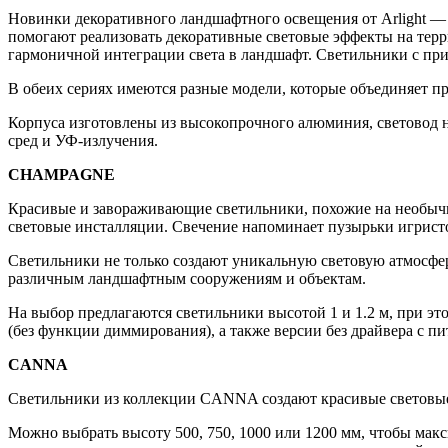
Новинки декоративного ландшафтного освещения от Arligh
помогают реализовать декоративные световые эффекты на терр
гармоничной интеграции света в ландшафт. Светильники с пр
В обеих сериях имеются разные модели, которые объединяет п
Корпуса изготовлены из высокопрочного алюминия, световод н
сред и УФ-излучения.
CHAMPAGNE
Красивые и завораживающие светильники, похожие на необыч
световые инсталляции. Свечение напоминает пузырьки игристо
Светильники не только создают уникальную световую атмосфер
различным ландшафтным сооружениям и объектам.
На выбор предлагаются светильники высотой 1 и 1.2 м, при э
(без функции диммирования), а также версии без драйвера с п
CANNA
Светильники из коллекции CANNA создают красивые световые 
Можно выбрать высоту 500, 750, 1000 или 1200 мм, чтобы мак