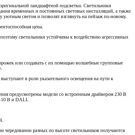
оригинальной ландшафтной подсветки. Светильники
здания временных и постоянных световых инсталляций, а также
уютным светом и позволят взглянуть на пейзаж по-новому.
ентоспособная цена.
, поэтому светильники устойчивы к воздействию агрессивных
орожек или создавать с их помощью волшебные групповые
.
выступают в роли указательного освещения на пути к
ючения предусмотрены модели со встроенным драйвером 230 В
–10 В и DALI.
й.
ри чередовании разных по высоте светильников получаются