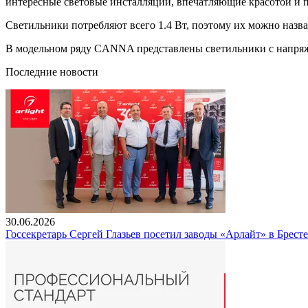
интересные световые инсталляции, впечатляющие красотой и 
Светильники потребляют всего 1.4 Вт, поэтому их можно назв
В модельном ряду CANNA представлены светильники с напряж
Последние новости
30.06.2026
Госсекретарь Сергей Глазьев посетил заводы «Арлайт» в Брест