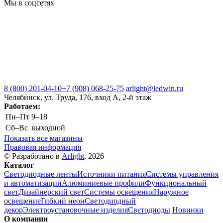
Мы в соцсетях
8 (800) 201-04-10
+7 (908) 068-25-75
arlight@ledwin.ru
Челябинск, ул. Труда, 176, вход А, 2-й этаж
Работаем:
Пн–Пт
9–18
Сб–Вс
выходной
Показать все магазины
Правовая информация
© Разработано в
Arlight
, 2026
Каталог
Светодиодные ленты
Источники питания
Системы управления
и автоматизации
Алюминиевые профили
Функциональный
свет
Дизайнерский свет
Системы освещения
Наружное
освещение
Гибкий неон
Светодиодный
декор
Электроустановочные изделия
Светодиоды
Новинки
О компании