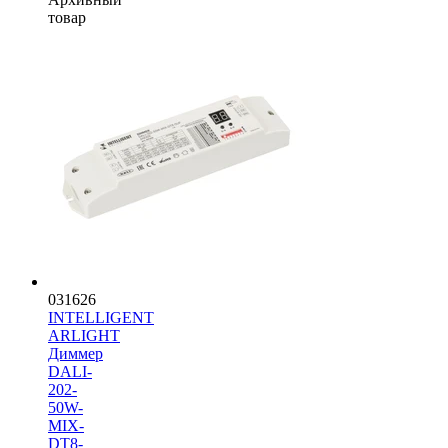
товар
031626
INTELLIGENT
ARLIGHT
Диммер
DALI-
202-
50W-
MIX-
DT8-