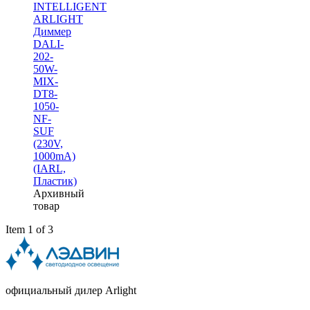
INTELLIGENT
ARLIGHT
Диммер
DALI-
202-
50W-
MIX-
DT8-
1050-
NF-
SUF
(230V,
1000mА)
(IARL,
Пластик)
Архивный
товар
Item 1 of 3
официальный дилер Arlight