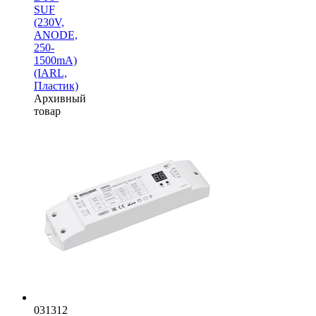
SUF
(230V,
ANODE,
250-
1500mА)
(IARL,
Пластик)
Архивный
товар
031312