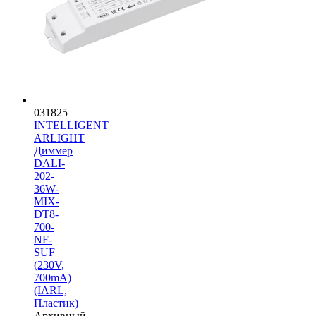
031825
INTELLIGENT
ARLIGHT
Диммер
DALI-
202-
36W-
MIX-
DT8-
700-
NF-
SUF
(230V,
700mА)
(IARL,
Пластик)
Архивный