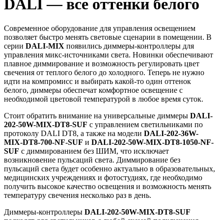
DALI — все оттенки белого
Современное оборудование для управления освещением
позволяет быстро менять световые сценарии в помещении. В
серии
DALI-MIX
появились диммеры-контроллеры для
управления микс-источниками света. Новинки обеспечивают
плавное диммирование и возможность регулировать цвет
свечения от теплого белого до холодного. Теперь не нужно
идти на компромисс и выбирать какой-то один оттенок
белого, диммеры обеспечат комфортное освещение с
необходимой цветовой температурой в любое время суток.
Стоит обратить внимание на универсальные диммеры
DALI-
202-50W-MIX-DT8-SUF
с управлением светильниками по
протоколу DALI DT8, а также на модели
DALI-202-36W-
MIX-DT8-700-NF-SUF
и
DALI-202-50W-MIX-DT8-1050-NF-
SUF
с диммированием без ШИМ, что исключает
возникновение пульсаций света. Диммирование без
пульсаций света будет особенно актуально в образовательных,
медицинских учреждениях и фотостудиях, где необходимо
получить высокое качество освещения и возможность менять
температуру свечения несколько раз в день.
Диммеры-контроллеры
DALI-202-50W-MIX-DT8-SUF