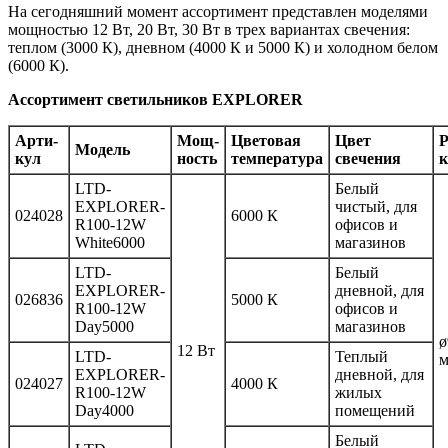
На сегодняшний момент ассортимент представлен моделями
мощностью 12 Вт, 20 Вт, 30 Вт в трех вариантах свечения:
теплом (3000 К), дневном (4000 К и 5000 К) и холодном белом
(6000 К).
Ассортимент светильников EXPLORER
Ар­ти­
Мощ­
Цветовая
Цвет
Р
Мо­дель
кул
ность
температура
свечения
к
LTD-
Белый
EXPLORER-
чистый, для
024028
6000 К
R100-12W
офисов и
White6000
магазинов
LTD-
Белый
EXPLORER-
дневной, для
026836
5000 К
R100-12W
офисов и
Day5000
магазинов
ø
12 Вт
LTD-
Теплый
EXPLORER-
дневной, для
024027
4000 К
R100-12W
жилых
Day4000
помещений
Белый