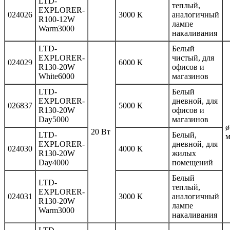
LTD-
теплый,
EXPLORER-
024026
3000 К
аналогичный
R100-12W
лампе
Warm3000
накаливания
LTD-
Белый
EXPLORER-
чистый, для
024029
6000 К
R130-20W
офисов и
White6000
магазинов
LTD-
Белый
EXPLORER-
дневной, для
026837
5000 К
R130-20W
офисов и
Day5000
магазинов
ø
20 Вт
LTD-
Белый,
EXPLORER-
дневной, для
024030
4000 К
R130-20W
жилых
Day4000
помещений
Белый
LTD-
теплый,
EXPLORER-
024031
3000 К
аналогичный
R130-20W
лампе
Warm3000
накаливания