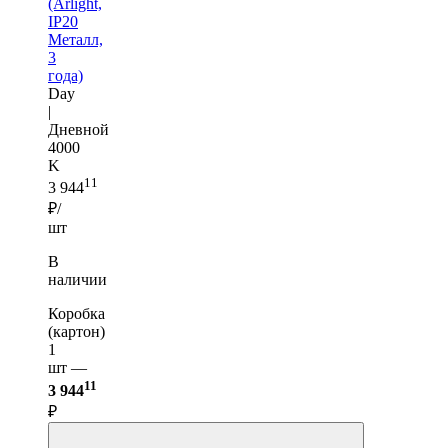
(Arlight,
IP20
Металл,
3
года)
Day
|
Дневной
4000
K
11
3 944
₽/
шт
В
наличии
Коробка
(картон)
1
шт —
11
3 944
₽