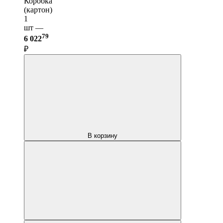
Коробка
(картон)
1
шт —
79
6 022
₽
В корзину