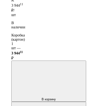
K
11
3 944
₽/
шт
В
наличии
Коробка
(картон)
1
шт —
11
3 944
₽
В корзину