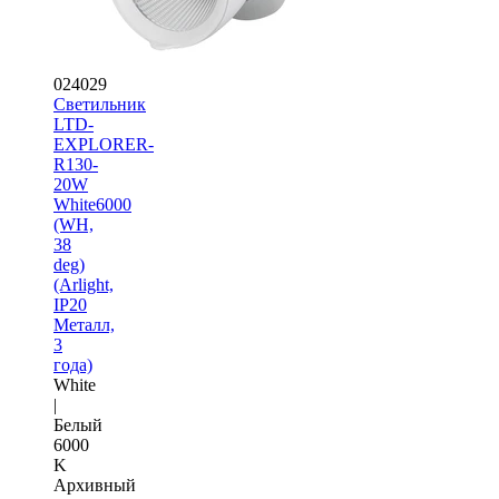
024029
Светильник
LTD-
EXPLORER-
R130-
20W
White6000
(WH,
38
deg)
(Arlight,
IP20
Металл,
3
года)
White
|
Белый
6000
K
Архивный