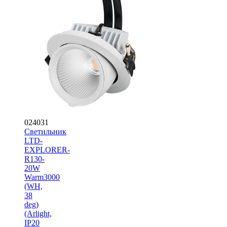
024031
Светильник
LTD-
EXPLORER-
R130-
20W
Warm3000
(WH,
38
deg)
(Arlight,
IP20