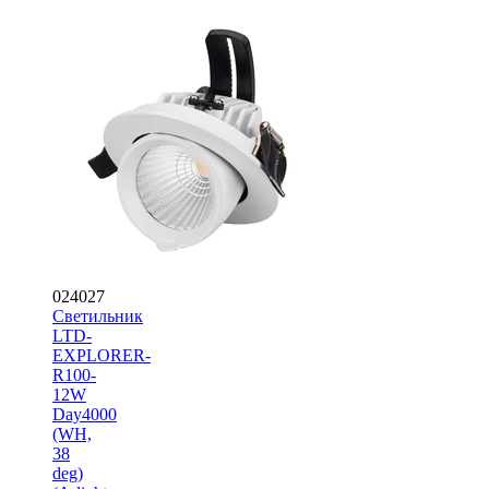
024027
Светильник
LTD-
EXPLORER-
R100-
12W
Day4000
(WH,
38
deg)