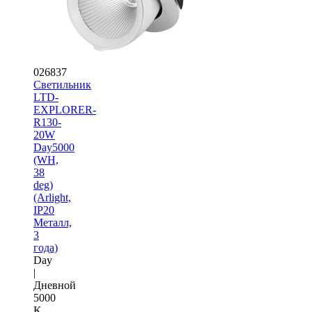
026837
Светильник
LTD-
EXPLORER-
R130-
20W
Day5000
(WH,
38
deg)
(Arlight,
IP20
Металл,
3
года)
Day
|
Дневной
5000
K