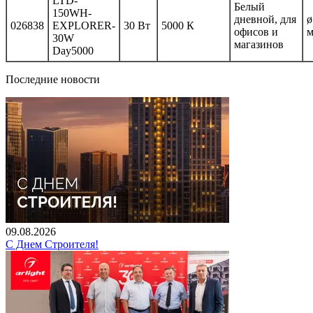
LTD-
Белый
150WH-
дневной, для
ø
026838
EXPLORER-
30 Вт
5000 К
офисов и
30W
магазинов
Day5000
Последние новости
09.08.2026
С Днем Строителя!