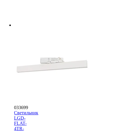
033699
Светильник
LGD-
FLAT-
4TR-