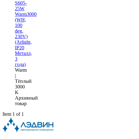
S605-
25W
Warm3000
(WH,
100
deg,
230V)
(Arlight,
IP20
Металл,
3
года)
Warm
|
Тёплый
3000
K
Архивный
товар
Item 1 of 1