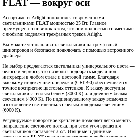
FLAT — вокруг оси
Ассортимент Arlight пополнился современными
светильниками
FLAT
мощностью 25 Вт. Главное
преимущество новинок в том, что они полностью совместимы
с любыми моделями трехфазных треков Arlight.
Вы можете устанавливать светильники на трехфазный
шинопровод и безопасно подключать с помощью встроенного
драйвера.
На выбор предлагаются светильники универсального цвета —
белого и черного, это позволит подобрать модели под
интерьеры в любом стиле и цветовой гамме. Благодаря
высокому индексу цветопередачи (CRI>90) обеспечивается
точное восприятие цветовых оттенков. К заказу доступны
светильники с теплым белым (3000 К) или дневным белым
свечением (4000 К). По индивидуальному заказу возможно
изготовление светильников с белым холодным свечением
(6000 К).
Регулируемое поворотное крепление позволяет легко менять
направление светового потока, при этом угол вращения
светильников составляет 355°. Изящные и длинные
светильники
FLAT
можно поворачивать в любую сторону