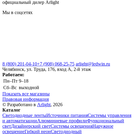
официальный дилер Arlight
Мы в соцсетях
8 (800) 201-04-10
+7 (908) 068-25-75
arlight@ledwin.ru
Челябинск, ул. Труда, 176, вход А, 2-й этаж
Работаем:
Пн–Пт
9–18
Сб–Вс
выходной
Показать все магазины
Правовая информация
© Разработано в
Arlight
, 2026
Каталог
Светодиодные ленты
Источники питания
Системы управления
и автоматизации
Алюминиевые профили
Функциональный
свет
Дизайнерский свет
Системы освещения
Наружное
освещение
Гибкий неон
Светодиодный