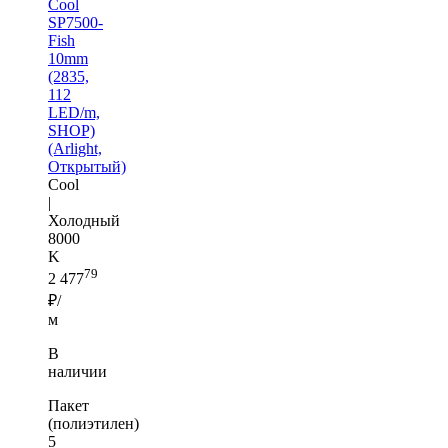
Cool
SP7500-
Fish
10mm
(2835,
112
LED/m,
SHOP)
(Arlight,
Открытый)
Cool
|
Холодный
8000
K
79
2 477
₽/
м
В
наличии
Пакет
(полиэтилен)
5