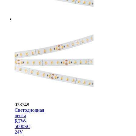
028748
Светодиодная
лента
RTW-
5000SC
24V