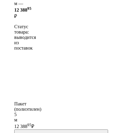
м —
95
12 388
₽
Статус
товара:
выводится
из
поставок
Пакет
(полиэтилен)
5
м
95
12 388
₽