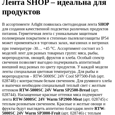
Лента SHOP – идеальна для
продуктов
В ассортименте Arlight появилась светодиодная лента
SHOP
для создания качественной подсветки различных продуктов
питания. Герметичная лента с уникальным защитным
полимерным покрытием и степенью пылевлагозащиты IP54
может применяться в торговых залах, магазинах и витринах
o
при температуре -30… +45
С. Ассортимент состоит из 5
моделей лент для разных товарных групп: мяса, рыбы,
морепродуктов, овощей, фруктов и хлеба. Особый спектр
свечения позволяет выгодно подчеркивать аппетитный
внешний вид разных по цвету продуктов. У каждой модели
ленты специальная цветовая температура. Для рыбы и
морепродуктов – RTW-5000SC 24V Cool SP7500-Fish (арт.
028748) с контрастным белым свечением. Для румяного хлеба
и выпечки необходим специальный теплый свет с желтым
оттенком
RTW-5000SC 24V Warm SP2500-Bread
(арт.
028744). Насыщенные красные оттенки мяса подчеркнет
лента
RTW-5000SC 24V Warm SP2900-Meat
(арт. 028745) с
теплым розоватым свечением. Красные и желтые овощи и
фрукты будут выглядеть аппетитно благодаря ленте
RTW-
5000SC 24V Warm SP3000-Fruit
(арт. 028746) с теплым