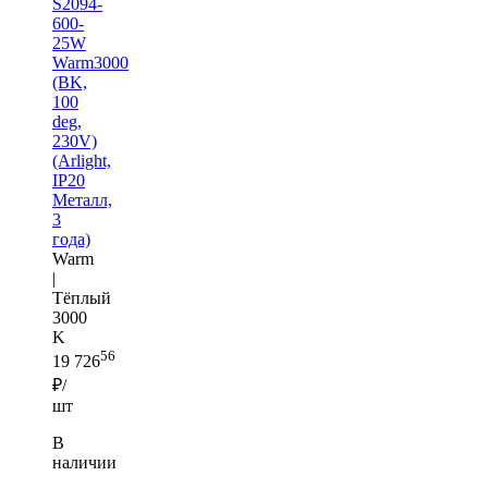
S2094-
600-
25W
Warm3000
(BK,
100
deg,
230V)
(Arlight,
IP20
Металл,
3
года)
Warm
|
Тёплый
3000
K
56
19 726
₽/
шт
В
наличии