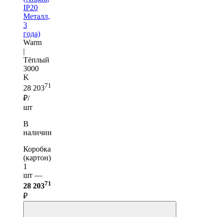
IP20
Металл,
3
года)
Warm
|
Тёплый
3000
K
71
28 203
₽/
шт
В
наличии
Коробка
(картон)
1
шт —
71
28 203
₽