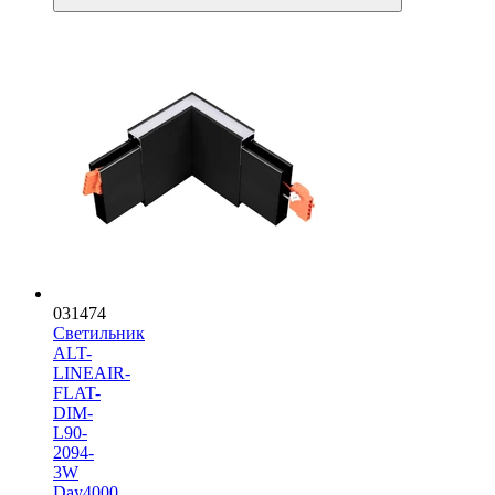
031474
Светильник
ALT-
LINEAIR-
FLAT-
DIM-
L90-
2094-
3W
Day4000