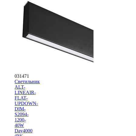
031471
Светильник
ALT-
LINEAIR-
FLAT-
UPDOWN-
DIM-
S2094-
1200-
40W
Day4000