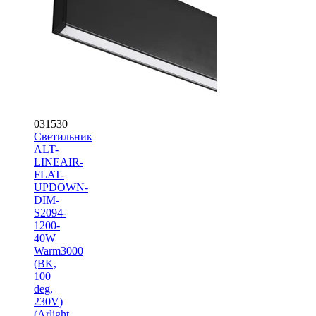
031530
Светильник
ALT-
LINEAIR-
FLAT-
UPDOWN-
DIM-
S2094-
1200-
40W
Warm3000
(BK,
100
deg,
230V)
(Arlight,