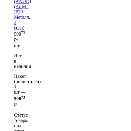
(ANOD)
(Arlight,
IP20
Металл,
3
года)
73
508
₽/
шт
Нет
в
наличии
Пакет
(полиэтилен)
1
шт —
73
508
₽
Статус
товара:
под
заказ