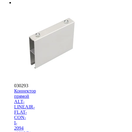
030293
Коннектор
прямой
ALT-
LINEAIR-
FLAT-
CON-
I-
2094