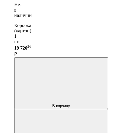
Нет
в
наличии
Коробка
(картон)
1
шт —
56
19 726
₽
В корзину