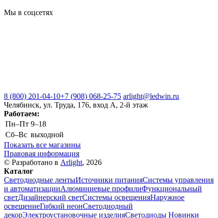
Мы в соцсетях
8 (800) 201-04-10
+7 (908) 068-25-75
arlight@ledwin.ru
Челябинск, ул. Труда, 176, вход А, 2-й этаж
Работаем:
Пн–Пт
9–18
Сб–Вс
выходной
Показать все магазины
Правовая информация
© Разработано в
Arlight
, 2026
Каталог
Светодиодные ленты
Источники питания
Системы управления
и автоматизации
Алюминиевые профили
Функциональный
свет
Дизайнерский свет
Системы освещения
Наружное
освещение
Гибкий неон
Светодиодный
декор
Электроустановочные изделия
Светодиоды
Новинки