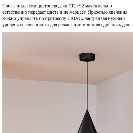
Свет с индексом цветопередачи CRI>92 максимально
естественно передает цвета и не мерцает. Яркостью свечения
можно управлять по протоколу TRIAC, настраивая нужный
уровень освещенности для релаксации или повседневных дел.