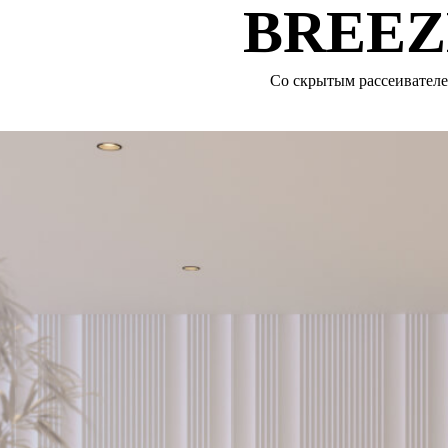
BREEZ
Со скрытым рассеивател