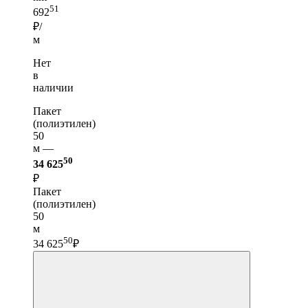
51
692
₽/
м
Нет
в
наличии
Пакет
(полиэтилен)
50
м —
50
34 625
₽
Пакет
(полиэтилен)
50
м
50
34 625
₽