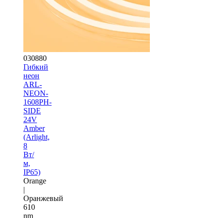
030880
Гибкий
неон
ARL-
NEON-
1608PH-
SIDE
24V
Amber
(Arlight,
8
Вт/
м,
IP65)
Orange
|
Оранжевый
610
nm