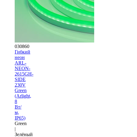
030860
Гибкий
неон
ARL-
NEON-
2615GH-
SIDE
230V
Green
(Arlight,
8
Вт/
м,
IP65)
Green
|
Зелёный