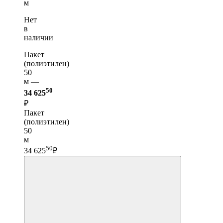
м
Нет
в
наличии
Пакет
(полиэтилен)
50
м —
50
34 625
₽
Пакет
(полиэтилен)
50
м
50
34 625
₽