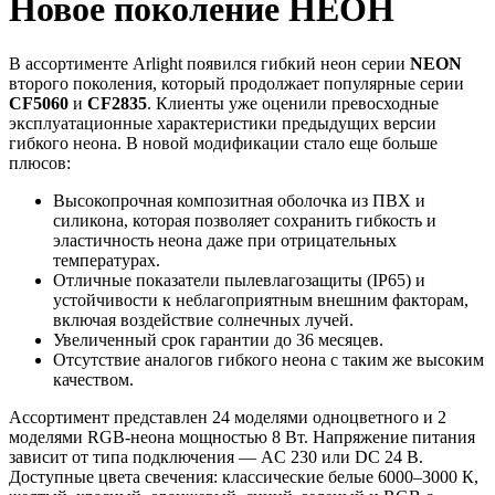
Новое поколение НЕОН
В ассортименте Arlight появился гибкий неон серии
NEON
второго поколения, который продолжает популярные серии
CF5060
и
CF2835
. Клиенты уже оценили превосходные
эксплуатационные характеристики предыдущих версии
гибкого неона. В новой модификации стало еще больше
плюсов:
Высокопрочная композитная оболочка из ПВХ и
силикона, которая позволяет сохранить гибкость и
эластичность неона даже при отрицательных
температурах.
Отличные показатели пылевлагозащиты (IP65) и
устойчивости к неблагоприятным внешним факторам,
включая воздействие солнечных лучей.
Увеличенный срок гарантии до 36 месяцев.
Отсутствие аналогов гибкого неона с таким же высоким
качеством.
Ассортимент представлен 24 моделями одноцветного и 2
моделями RGB-неона мощностью 8 Вт. Напряжение питания
зависит от типа подключения — AC 230 или DC 24 В.
Доступные цвета свечения: классические белые 6000–3000 К,