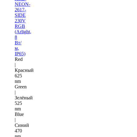
NEON-
2617-
SIDE
230V
RGB
(Arlight,
8
Вт/
м,
IP65)
Red
|
Красный
625
nm
Green
|
Зелёный
525
nm
Blue
|
Синий
470
nm