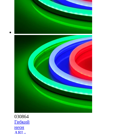
030864
Гибкий
неон
ARL-