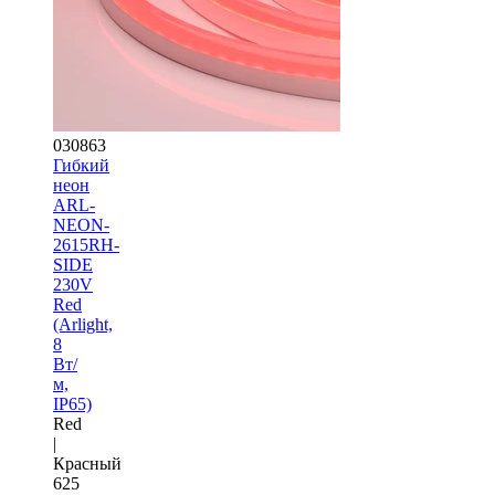
030863
Гибкий
неон
ARL-
NEON-
2615RH-
SIDE
230V
Red
(Arlight,
8
Вт/
м,
IP65)
Red
|
Красный
625