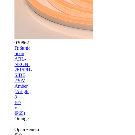
030862
Гибкий
неон
ARL-
NEON-
2615PH-
SIDE
230V
Amber
(Arlight,
8
Вт/
м,
IP65)
Orange
|
Оранжевый
610