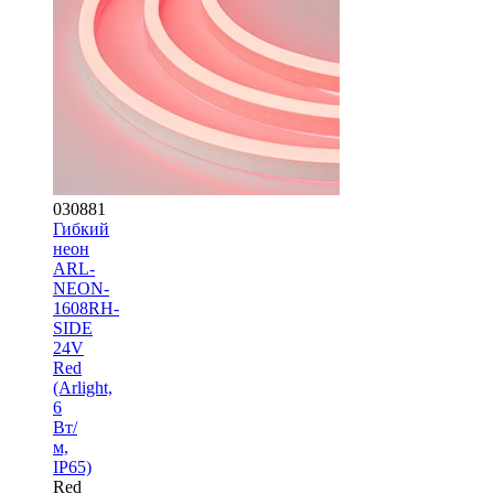
030881
Гибкий
неон
ARL-
NEON-
1608RH-
SIDE
24V
Red
(Arlight,
6
Вт/
м,
IP65)
Red