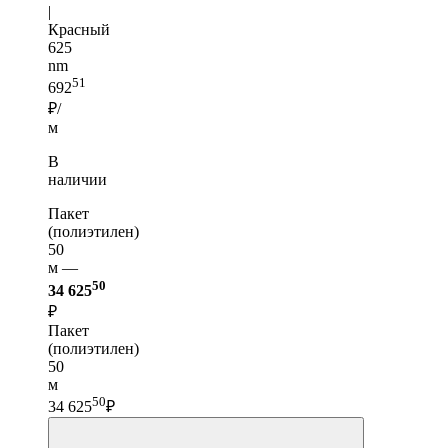
|
Красный
625
nm
51
692
₽/
м
В
наличии
Пакет
(полиэтилен)
50
м —
50
34 625
₽
Пакет
(полиэтилен)
50
м
50
34 625
₽