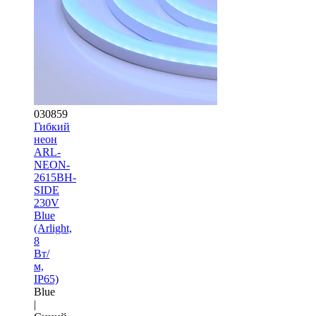
030859
Гибкий
неон
ARL-
NEON-
2615BH-
SIDE
230V
Blue
(Arlight,
8
Вт/
м,
IP65)
Blue
|