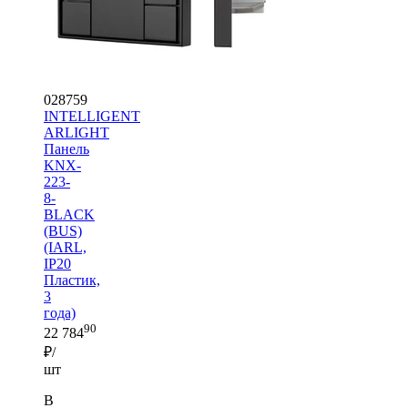
028759
INTELLIGENT
ARLIGHT
Панель
KNX-
223-
8-
BLACK
(BUS)
(IARL,
IP20
Пластик,
3
года)
90
22 784
₽/
шт
В