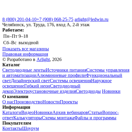
8 (800) 201-04-10
+7 (908) 068-25-75
arlight@ledwin.ru
Челябинск, ул. Труда, 176, вход А, 2-й этаж
Работаем:
Пн–Пт
9–18
Сб–Вс
выходной
Показать все магазины
Правовая информация
© Разработано в
Arlight
, 2026
Каталог
Светодиодные ленты
Источники питания
Системы управления
и автоматизации
Алюминиевые профили
Функциональный
свет
Дизайнерский свет
Системы освещения
Наружное
освещение
Гибкий неон
Светодиодный
декор
Электроустановочные изделия
Светодиоды
Новинки
О компании
О нас
Производство
Новости
Проекты
Информация
Каталоги
Видео
Новинки
Архив вебинаров
Статьи
Вопрос-
ответ
Калькуляторы
Схемы монтажа
Файлы и программы
Покупателям
Контакты
Шоурум