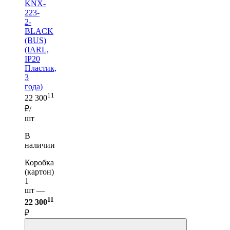
KNX-
223-
2-
BLACK
(BUS)
(IARL,
IP20
Пластик,
3
года)
11
22 300
₽/
шт
В
наличии
Коробка
(картон)
1
шт —
11
22 300
₽