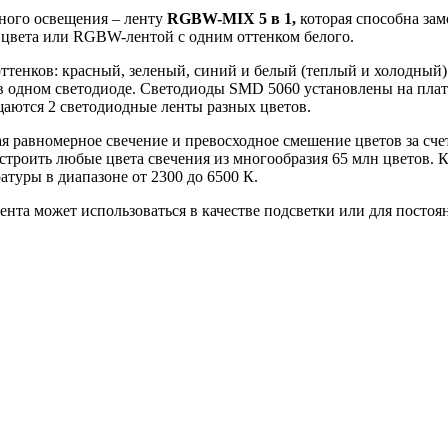
дного освещения – ленту
RGBW-MIX
5
в
1,
которая способна зам
цвета или RGBW-лентой с одним оттенком белого.
оттенков: красный, зеленый, синий и белый (теплый и холодный).
одном светодиоде. Светодиоды SMD 5060 установлены на плату 
ещаются 2 светодиодные ленты разных цветов.
ая равномерное
свечение и превосходное смешение цветов за сче
строить любые цвета свечения из многообразия 65 млн цветов. 
атуры в диапазоне от 2300 до 6500 К.
ента может использоваться в качестве подсветки или для посто