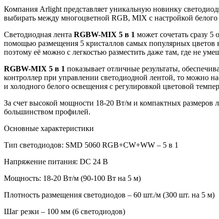
Компания Arlight представляет уникальную новинку светодио
выбирать между многоцветной RGB, MIX с настройкой белого 
Светодиодная лента
RGBW-MIX
5
в
1
может сочетать сразу 5 
помощью размещения 5 кристаллов самых популярных цветов в 
поэтому её можно с легкостью разместить даже там, где не ум
RGBW-MIX 5 в 1
показывает отличные результаты,
обеспечив
контроллер при управлении светодиодной лентой, то можно на
и холодного белого освещения с регулировкой цветовой темпер
За счет высокой мощности 18-20 Вт/м и компактных размеров л
большинством профилей.
Основные характеристики
Тип светодиодов: SMD 5060 RGB+CW+WW – 5 в 1
Напряжение питания: DC 24 В
Мощность: 18-20 Вт/м (90-100 Вт на 5 м)
Плотность размещения светодиодов – 60 шт./м (300 шт. на 5 м)
Шаг резки – 100 мм (6 светодиодов)